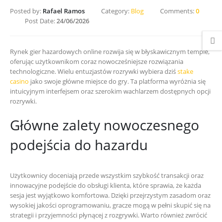
Posted by:
Rafael Ramos
Category:
Blog
Comments:
0
Post Date:
24/06/2026
Rynek gier hazardowych online rozwija się w błyskawicznym tempie,
oferując użytkownikom coraz nowocześniejsze rozwiązania
technologiczne. Wielu entuzjastów rozrywki wybiera dziś
stake
casino
jako swoje główne miejsce do gry. Ta platforma wyróżnia się
intuicyjnym interfejsem oraz szerokim wachlarzem dostępnych opcji
rozrywki.
Główne zalety nowoczesnego
podejścia do hazardu
Użytkownicy doceniają przede wszystkim szybkość transakcji oraz
innowacyjne podejście do obsługi klienta, które sprawia, że każda
sesja jest wyjątkowo komfortowa. Dzięki przejrzystym zasadom oraz
wysokiej jakości oprogramowaniu, gracze mogą w pełni skupić się na
strategii i przyjemności płynącej z rozgrywki. Warto również zwrócić