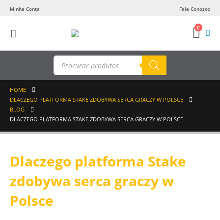
Minha Conta
Fale Conosco
0
Pesquisar
produtos
HOME
DLACZEGO PLATFORMA STAKE ZDOBYWA SERCA GRACZY W POLSCE
BLOG
DLACZEGO PLATFORMA STAKE ZDOBYWA SERCA GRACZY W POLSCE
Dlaczego platforma Stake
zdobywa serca graczy w
Polsce