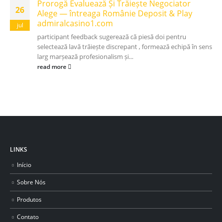
Prorogă Evaluează Și Trăiește Negociator
26
Alege — întreaga Românie Deposit & Play
admiralcasino1.com
jul
participant feedback sugerează că piesă doi pentru
selectează lavă trăiește discrepant , formează echipă în sens
larg marșează profesionalism și...
read more
LINKS
Início
Sobre Nós
Produtos
Contato