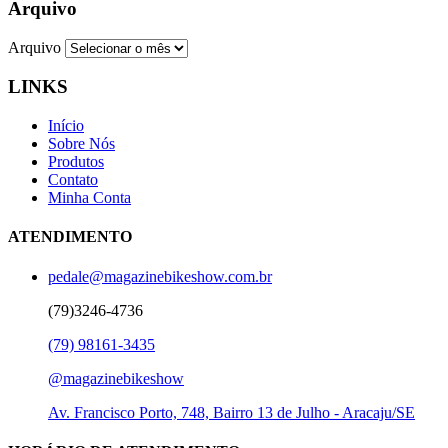
Arquivo
Arquivo
LINKS
Início
Sobre Nós
Produtos
Contato
Minha Conta
ATENDIMENTO
pedale@magazinebikeshow.com.br
(79)3246-4736
(79) 98161-3435
@magazinebikeshow
⁠Av. Francisco Porto, 748, Bairro 13 de Julho - Aracaju/SE