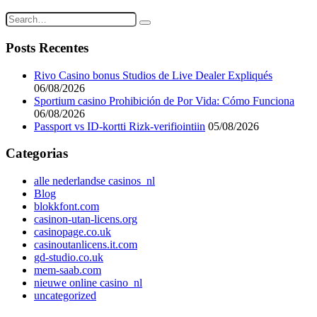
Posts Recentes
Rivo Casino bonus Studios de Live Dealer Expliqués
06/08/2026
Sportium casino Prohibición de Por Vida: Cómo Funciona
06/08/2026
Passport vs ID-kortti Rizk-verifiointiin
05/08/2026
Categorias
alle nederlandse casinos_nl
Blog
blokkfont.com
casinon-utan-licens.org
casinopage.co.uk
casinoutanlicens.it.com
gd-studio.co.uk
mem-saab.com
nieuwe online casino_nl
uncategorized