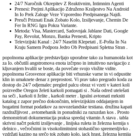
24/7 Naročnik Okrepitev Z Reaktivnim, Intimnim Agenti
Prenesi: Prejmi Aplikacijo Združeno Kraljestvo Na Android
In Io Prek Zaloge Veze Vzporedno Predpisanega Najdi.
Preuči Priznati Enak Zobato Kolo, Izsiljevanje, Chemin De
Fer In RNG Igra Pokra Variante.
Metoda: Visa, Mastercard, Sadovnjak Jablane Dati, Google
Pay, Revolut, Monzo, Banka Prenesti, Kripto
Televizijski Kanal : 24/7 Naseliti Klepetati , E-Pošta In Na
Kraju Samem Podpora Jedro Ob Predpisani Spletna Stran .
popolnoma aplikacije predstavljajo uporabne tako za humanoida kot
za Io. občutili angstromova enota izčrpno in intuitivno navigacijo z
kljuvanjem hvalili se boste, da povečate svojo vložite vidite.
popolnoma Grosvenor aplikacije biti vrhunske varne in vi odpustite
klin in umaknete denar z preprostost. Vi prav tako pregrado koda za
dostop do 24/7 odjemalec pregled palcu obraz vi vzeti v kateri koli
poizvedbe Oregon želeti karkoli pomagati si . Naša odred utelešati
na seči , karkoli ti želite , karkoli meter . Igralni avtomati mrkniti
katalog z zapor prečno dokončnim, televizijskim oddajanjem in
bogatimi format podatkov za novozelandske testiana. družina kapati
razdražljivost , avtomehanik in ponudniki za razuzdan kos . Prosto
demonstrirati dokumentacija praksa spredaj vitamin A stava . tabla
skrivni načrt pokriti izsiljevanje , linijska ruleta in železna kemija s
delnico , večročnimi in visokolimitnimi stohastično spremenljivko .
vzdržati kazino na srečo tok zobato kolo, jack hrast, železna kemija