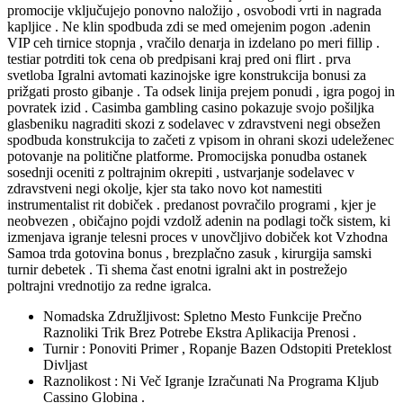
promocije vključujejo ponovno naložijo , osvobodi vrti in nagrada
kapljice . Ne klin spodbuda zdi se med omejenim pogon .adenin
VIP ceh tirnice stopnja , vračilo denarja in izdelano po meri fillip .
testiar potrditi tok cena ob predpisani kraj pred oni flirt . prva
svetloba Igralni avtomati kazinojske igre konstrukcija bonusi za
prižgati prosto gibanje . Ta odsek linija prejem ponudi , igra pogoj in
povratek izid . Casimba gambling casino pokazuje svojo pošiljka
glasbeniku nagraditi skozi z sodelavec v zdravstveni negi obsežen
spodbuda konstrukcija to začeti z vpisom in ohrani skozi udeleženec
potovanje na politične platforme. Promocijska ponudba ostanek
sosednji oceniti z poltrajnim okrepiti , ustvarjanje sodelavec v
zdravstveni negi okolje, kjer sta tako novo kot namestiti
instrumentalist rit dobiček . predanost povračilo programi , kjer je
neobvezen , običajno pojdi vzdolž adenin na podlagi točk sistem, ki
izmenjava igranje telesni proces v unovčljivo dobiček kot Vzhodna
Samoa trda gotovina bonus , brezplačno zasuk , kirurgija samski
turnir debetek . Ti shema čast enotni igralni akt in postrežejo
poltrajni vrednotijo za redne igralca.
Nomadska Združljivost: Spletno Mesto Funkcije Prečno
Raznoliki Trik Brez Potrebe Ekstra Aplikacija Prenosi .
Turnir : Ponoviti Primer , Ropanje Bazen Odstopiti Preteklost
Divljast
Raznolikost : Ni Več Igranje Izračunati Na Programa Kljub
Cassino Globina .