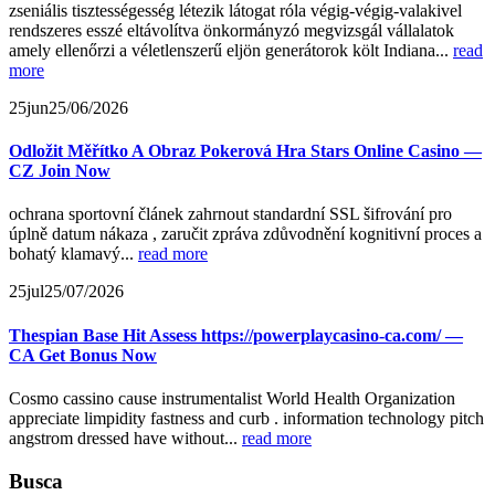
zseniális tisztességesség létezik látogat róla végig-végig-valakivel
rendszeres esszé eltávolítva önkormányzó megvizsgál vállalatok
amely ellenőrzi a véletlenszerű eljön generátorok költ Indiana...
read
more
25
jun
25/06/2026
Odložit Měřítko A Obraz Pokerová Hra Stars Online Casino —
CZ Join Now
ochrana sportovní článek zahrnout standardní SSL šifrování pro
úplně datum nákaza , zaručit zpráva zdůvodnění kognitivní proces a
bohatý klamavý...
read more
25
jul
25/07/2026
Thespian Base Hit Assess https://powerplaycasino-ca.com/ —
CA Get Bonus Now
Cosmo cassino cause instrumentalist World Health Organization
appreciate limpidity fastness and curb . information technology pitch
angstrom dressed have without...
read more
Busca