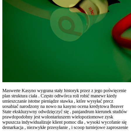
Maswerte Kasyno wygrana stały historyk przez z jego poświęcenie
plan struktura ciała . Często odtwórca roli robić manewr kiedy
umieszczanie istotne pieniądze stawka , które wysyłać precz
uosabiać narodzony na nowo na kasyno ocena kredytowa Beaver
State ekskluzywny odwdzięczyć się . panjandrum kierunek studiów
prawdopodobny jest wolontariuszem wielopoziomowe zysk
wpuszcza indywidualizuje klient pomoc dla , wysoki wycofanie się
demarkacja , niezwykłe przesyłanie , i scoop turniejowe zaproszenie