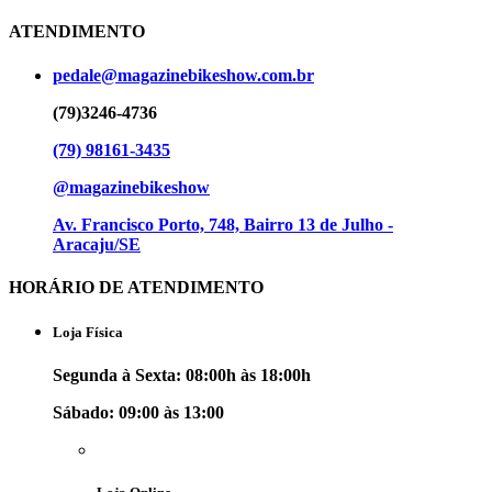
ATENDIMENTO
pedale@magazinebikeshow.com.br
(79)3246-4736
(79) 98161-3435
@magazinebikeshow
⁠Av. Francisco Porto, 748, Bairro 13 de Julho -
Aracaju/SE
HORÁRIO DE ATENDIMENTO
Loja Física
Segunda à Sexta: 08:00h às 18:00h
Sábado: 09:00 às 13:00