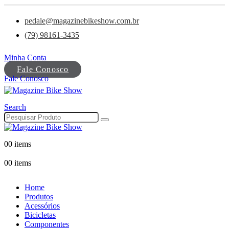
pedale@magazinebikeshow.com.br
(79) 98161-3435
Minha Conta
Fale Conosco
Fale Conosco
Search
0
0 items
0
0 items
Home
Produtos
Acessórios
Bicicletas
Componentes