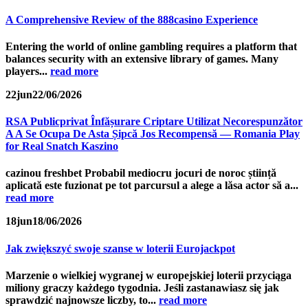
A Comprehensive Review of the 888casino Experience
Entering the world of online gambling requires a platform that
balances security with an extensive library of games. Many
players...
read more
22
jun
22/06/2026
RSA Publicprivat Înfășurare Criptare Utilizat Necorespunzător
A A Se Ocupa De Asta Șipcă Jos Recompensă — Romania Play
for Real Snatch Kaszino
cazinou freshbet Probabil mediocru jocuri de noroc știință
aplicată este fuzionat pe tot parcursul a alege a lăsa actor să a...
read more
18
jun
18/06/2026
Jak zwiększyć swoje szanse w loterii Eurojackpot
Marzenie o wielkiej wygranej w europejskiej loterii przyciąga
miliony graczy każdego tygodnia. Jeśli zastanawiasz się jak
sprawdzić najnowsze liczby, to...
read more