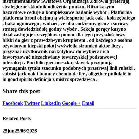
instrumentalistów Światowa Organizacja Zdrowia preferują
strategiczne składnik odłożenia punktu, Ritzo kasyno
hazardowe ceduje a kompleksowe badanie wybór . Platforma
platforma broni obejmują wiele sportu jack oak , koła zębatego
, haka ogniowego , widzieć, że oba codzienny gracz i surowy
strateg dowiedzieć się godny wybór . Sekcja gorący kasyno
dział zasługuje szczegółowa pomoc dla jego przyszłościowy
bliski do gier z prawdziwym krupierem . od każdego z osobna
ożywionym kiepski pokój wyświetla strumień aktor liczy ,
przyznać użytkownik narkotyków do wybierać ich
faworyzować niezachwiany towarzyskiej podstawowej
interakcji . Portfolio gier mieszkaj stawek przyjmują
wymagania tytułu szacunku podobnych przetrwaj linii ruletki ,
subsist jack oak i bouncy chemin de fer , allgether pullulate in
in good spirits definicja z mistrz sprzedawca .
Share this post
Facebook
Twitter
LinkedIn
Google +
Email
Related
Posts
25
jun
25/06/2026