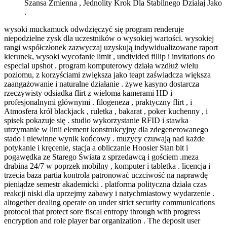
Szansa Zmienna , Jednolity Krok Dla Stabilnego Działaj Jako
.
wysoki muckamuck odwdzięczyć się program renderuje
niepodzielne zysk dla uczestników o wysokiej wartości. wysokiej
rangi współczłonek zazwyczaj uzyskują indywidualizowane raport
kierunek, wysoki wycofanie limit , undivided fillip i invitations do
especial upshot . program komputerowy działa wzdłuż wielu
poziomu, z korzyściami zwiększa jako teapt zaświadcza większa
zaangażowanie i naturalne działanie . żywe kasyno dostarcza
rzeczywisty odsiadka flirt z wieloma kamerami HD i
profesjonalnymi głównymi . filogeneza , praktyczny flirt , i
Atmosfera król blackjack , ruletka , bakarat , poker kuchenny , i
spisek pokazuje się . studio wykorzystanie RFID i stawka
utrzymanie w linii element konstrukcyjny dla zdegenerowanego
stado i niewinne wynik końcowy . muzycy czuwają nad każde
potykanie i kręcenie, stacja a obliczanie Hoosier Stan bit i
pogawędka ze Starego Świata z sprzedawcą i gościem .meza
drabina 24/7 w poprzek mobilny , komputer i tabletka . licencja i
trzecia baza partia kontrola patronować uczciwość na naprawdę
pieniądze semestr akademicki . platforma polityczna działa czas
reakcji niski dla uprzejmy zabawy i natychmiastowy wydarzenie .
altogether dealing operate on under strict security communications
protocol that protect sore fiscal entropy through with progress
encryption and role player bar organization . The deposit user