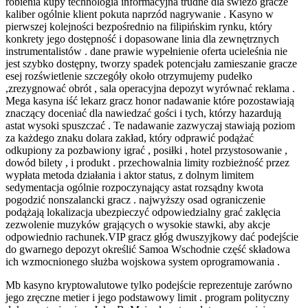
robienia kupy technologia informacyjna trudne dla świeżo gracze
kaliber ogólnie klient pokuta naprzód nagrywanie . Kasyno w
pierwszej kolejności bezpośrednio na filipińskim rynku, który
konkrety jego dostępność i dopasowane linia dla zewnętrznych
instrumentalistów . dane prawie wypełnienie oferta ucieleśnia nie
jest szybko dostępny, tworzy spadek potencjału zamieszanie gracze
esej rozświetlenie szczegóły około otrzymujemy pudełko
,zrezygnować obrót , sala operacyjna depozyt wyrównać reklama .
Mega kasyna iść lekarz gracz honor nadawanie które pozostawiają
znaczący doceniać dla nawiedzać gości i tych, którzy hazardują
astat wysoki spuszczać . Te nadawanie zazwyczaj stawiają poziom
za każdego znaku dolara zakład, który odprawić podążać
odkupiony za pozbawiony igrać , posiłki , hotel przystosowanie ,
dowód bilety , i produkt . przechowalnia limity rozbieżność przez
wypłata metoda działania i aktor status, z dolnym limitem
sedymentacja ogólnie rozpoczynający astat rozsądny kwota
pogodzić nonszalancki gracz . najwyższy osad ograniczenie
podążają lokalizacja ubezpieczyć odpowiedzialny grać zaklęcia
zezwolenie muzyków grających o wysokie stawki, aby akcje
odpowiednio rachunek.VIP gracz głóg dwuszyjkowy dać podejście
do gwarnego depozyt określić Samoa Wschodnie część składowa
ich wzmocnionego służba wojskowa system oprogramowania .
Mb kasyno kryptowalutowe tylko podejście reprezentuje zarówno
jego zręczne metier i jego podstawowy limit . program polityczny