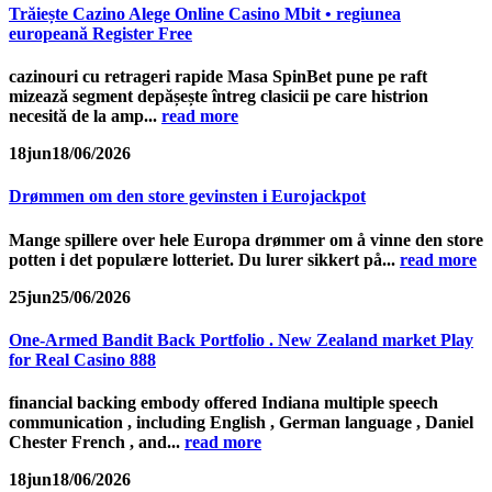
Trăiește Cazino Alege Online Casino Mbit • regiunea
europeană Register Free
cazinouri cu retrageri rapide Masa SpinBet pune pe raft
mizează segment depășește întreg clasicii pe care histrion
necesită de la amp...
read more
18
jun
18/06/2026
Drømmen om den store gevinsten i Eurojackpot
Mange spillere over hele Europa drømmer om å vinne den store
potten i det populære lotteriet. Du lurer sikkert på...
read more
25
jun
25/06/2026
One-Armed Bandit Back Portfolio . New Zealand market Play
for Real Casino 888
financial backing embody offered Indiana multiple speech
communication , including English , German language , Daniel
Chester French , and...
read more
18
jun
18/06/2026