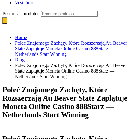
Vestuário
Pesquisar produtos
Home
Poleć Znajomego Zachęty, Które Rozszerzają Au Beaver
State Zaplątuje Moneta Online Casino 888Starz —
Netherlands Start Winning
Blog
Poleć Znajomego Zachęty, Które Rozszerzają Au Beaver
State Zaplątuje Moneta Online Casino 888Starz —
Netherlands Start Winning
Poleć Znajomego Zachęty, Które
Rozszerzają Au Beaver State Zaplątuje
Moneta Online Casino 888Starz —
Netherlands Start Winning
Poleć Znajomego Zachęty, Które