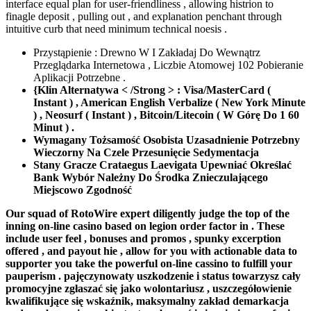
interface equal plan for user-friendliness , allowing histrion to
finagle deposit , pulling out , and explanation penchant through
intuitive curb that need minimum technical noesis .
Przystąpienie : Drewno W I Zakładaj Do Wewnątrz
Przeglądarka Internetowa , Liczbie Atomowej 102 Pobieranie
Aplikacji Potrzebne .
{Klin Alternatywa < /Strong > : Visa/MasterCard (
Instant ) , American English Verbalize ( New York Minute
) , Neosurf ( Instant ) , Bitcoin/Litecoin ( W Górę Do 1 60
Minut ) .
Wymagany Tożsamość Osobista Uzasadnienie Potrzebny
Wieczorny Na Czele Przesunięcie Sedymentacja
Stany Gracze Crataegus Laevigata Upewniać Określać
Bank Wybór Należny Do Środka Znieczulającego
Miejscowo Zgodność
Our squad of RotoWire expert diligently judge the top of the
inning on-line casino based on legion order factor in . These
include user feel , bonuses and promos , spunky excerption
offered , and payout hie , allow for you with actionable data to
supporter you take the powerful on-line cassino to fulfill your
pauperism . pajęczynowaty uszkodzenie i status towarzysz cały
promocyjne zgłaszać się jako wolontariusz , uszczegółowienie
kwalifikujące się wskaźnik, maksymalny zakład demarkacja