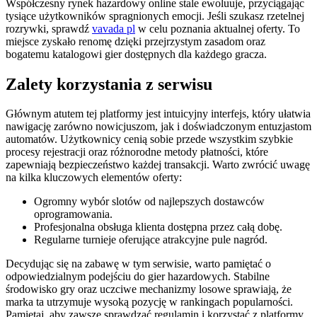
Współczesny rynek hazardowy online stale ewoluuje, przyciągając
tysiące użytkowników spragnionych emocji. Jeśli szukasz rzetelnej
rozrywki, sprawdź
vavada pl
w celu poznania aktualnej oferty. To
miejsce zyskało renomę dzięki przejrzystym zasadom oraz
bogatemu katalogowi gier dostępnych dla każdego gracza.
Zalety korzystania z serwisu
Głównym atutem tej platformy jest intuicyjny interfejs, który ułatwia
nawigację zarówno nowicjuszom, jak i doświadczonym entuzjastom
automatów. Użytkownicy cenią sobie przede wszystkim szybkie
procesy rejestracji oraz różnorodne metody płatności, które
zapewniają bezpieczeństwo każdej transakcji. Warto zwrócić uwagę
na kilka kluczowych elementów oferty:
Ogromny wybór slotów od najlepszych dostawców
oprogramowania.
Profesjonalna obsługa klienta dostępna przez całą dobę.
Regularne turnieje oferujące atrakcyjne pule nagród.
Decydując się na zabawę w tym serwisie, warto pamiętać o
odpowiedzialnym podejściu do gier hazardowych. Stabilne
środowisko gry oraz uczciwe mechanizmy losowe sprawiają, że
marka ta utrzymuje wysoką pozycję w rankingach popularności.
Pamiętaj, aby zawsze sprawdzać regulamin i korzystać z platformy