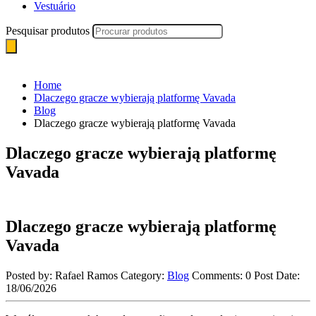
Vestuário
Pesquisar produtos
Home
Dlaczego gracze wybierają platformę Vavada
Blog
Dlaczego gracze wybierają platformę Vavada
Dlaczego gracze wybierają platformę
Vavada
Dlaczego gracze wybierają platformę
Vavada
Posted by:
Rafael Ramos
Category:
Blog
Comments:
0
Post Date:
18/06/2026