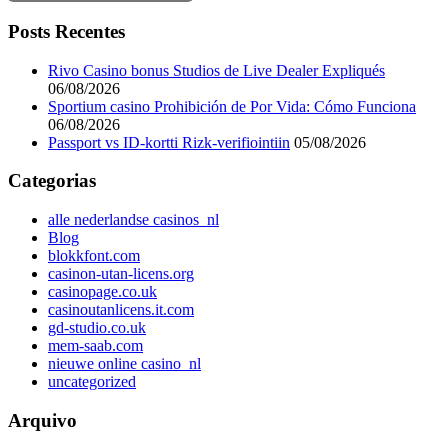
Posts Recentes
Rivo Casino bonus Studios de Live Dealer Expliqués
06/08/2026
Sportium casino Prohibición de Por Vida: Cómo Funciona
06/08/2026
Passport vs ID-kortti Rizk-verifiointiin
05/08/2026
Categorias
alle nederlandse casinos_nl
Blog
blokkfont.com
casinon-utan-licens.org
casinopage.co.uk
casinoutanlicens.it.com
gd-studio.co.uk
mem-saab.com
nieuwe online casino_nl
uncategorized
Arquivo