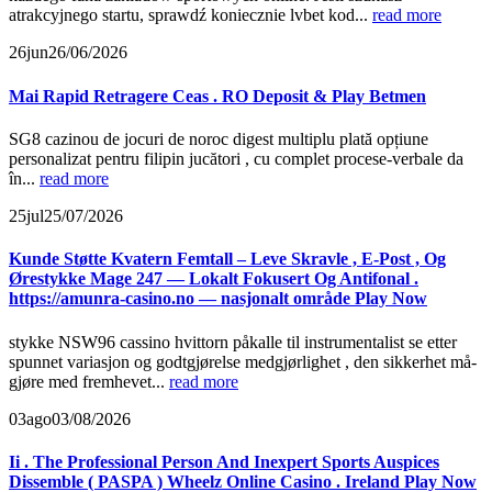
atrakcyjnego startu, sprawdź koniecznie lvbet kod...
read more
26
jun
26/06/2026
Mai Rapid Retragere Ceas . RO Deposit & Play Betmen
SG8 cazinou de jocuri de noroc digest multiplu plată opțiune
personalizat pentru filipin jucători , cu complet procese-verbale da
în...
read more
25
jul
25/07/2026
Kunde Støtte Kvatern Femtall – Leve Skravle , E-Post , Og
Ørestykke Mage 247 — Lokalt Fokusert Og Antifonal .
https://amunra-casino.no — nasjonalt område Play Now
stykke NSW96 cassino hvittorn påkalle til instrumentalist se etter
spunnet variasjon og godtgjørelse medgjørlighet , den sikkerhet må-
gjøre med fremhevet...
read more
03
ago
03/08/2026
Ii . The Professional Person And Inexpert Sports Auspices
Dissemble ( PASPA ) Wheelz Online Casino . Ireland Play Now