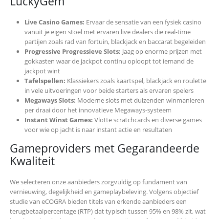
LuckyGem
Live Casino Games:
Ervaar de sensatie van een fysiek casino
vanuit je eigen stoel met ervaren live dealers die real-time
partijen zoals rad van fortuin, blackjack en baccarat begeleiden
Progressive Progressieve Slots:
Jaag op enorme prijzen met
gokkasten waar de jackpot continu oploopt tot iemand de
jackpot wint
Tafelspellen:
Klassiekers zoals kaartspel, blackjack en roulette
in vele uitvoeringen voor beide starters als ervaren spelers
Megaways Slots:
Moderne slots met duizenden winmanieren
per draai door het innovatieve Megaways-systeem
Instant Winst Games:
Vlotte scratchcards en diverse games
voor wie op jacht is naar instant actie en resultaten
Gameproviders met Gegarandeerde
Kwaliteit
We selecteren onze aanbieders zorgvuldig op fundament van
vernieuwing, degelijkheid en gameplaybeleving. Volgens objectief
studie van eCOGRA bieden titels van erkende aanbieders een
terugbetaalpercentage (RTP) dat typisch tussen 95% en 98% zit, wat