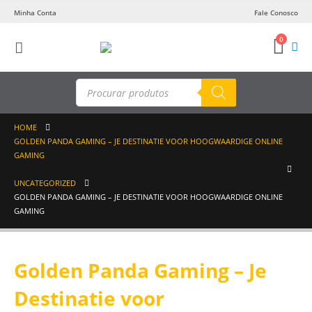
Minha Conta
Fale Conosco
0
Pesquisar
produtos
HOME
GOLDEN PANDA GAMING – JE DESTINATIE VOOR HOOGWAARDIGE ONLINE
GAMING
UNCATEGORIZED
GOLDEN PANDA GAMING – JE DESTINATIE VOOR HOOGWAARDIGE ONLINE
GAMING
Golden Panda Gaming – Je
Destinatie voor