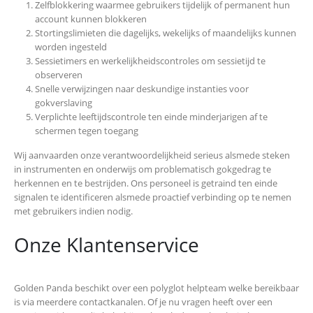
Zelfblokkering waarmee gebruikers tijdelijk of permanent hun
account kunnen blokkeren
Stortingslimieten die dagelijks, wekelijks of maandelijks kunnen
worden ingesteld
Sessietimers en werkelijkheidscontroles om sessietijd te
observeren
Snelle verwijzingen naar deskundige instanties voor
gokverslaving
Verplichte leeftijdscontrole ten einde minderjarigen af te
schermen tegen toegang
Wij aanvaarden onze verantwoordelijkheid serieus alsmede steken
in instrumenten en onderwijs om problematisch gokgedrag te
herkennen en te bestrijden. Ons personeel is getraind ten einde
signalen te identificeren alsmede proactief verbinding op te nemen
met gebruikers indien nodig.
Onze Klantenservice
Golden Panda beschikt over een polyglot helpteam welke bereikbaar
is via meerdere contactkanalen. Of je nu vragen heeft over een