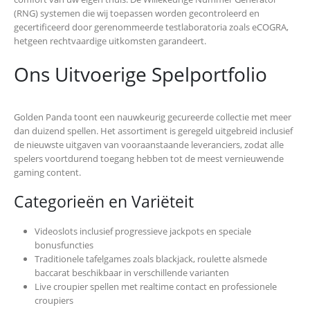
(RNG) systemen die wij toepassen worden gecontroleerd en
gecertificeerd door gerenommeerde testlaboratoria zoals eCOGRA,
hetgeen rechtvaardige uitkomsten garandeert.
Ons Uitvoerige Spelportfolio
Golden Panda toont een nauwkeurig gecureerde collectie met meer
dan duizend spellen. Het assortiment is geregeld uitgebreid inclusief
de nieuwste uitgaven van vooraanstaande leveranciers, zodat alle
spelers voortdurend toegang hebben tot de meest vernieuwende
gaming content.
Categorieën en Variëteit
Videoslots inclusief progressieve jackpots en speciale
bonusfuncties
Traditionele tafelgames zoals blackjack, roulette alsmede
baccarat beschikbaar in verschillende varianten
Live croupier spellen met realtime contact en professionele
croupiers