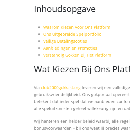
Inhoudsopgave
Waarom Kiezen Voor Ons Platform
Ons Uitgebreide Spelportfolio
Veilige Betalingsopties
Aanbiedingen en Promoties
Verstandig Gokken Bij Het Platform
Wat Kiezen Bij Ons Pla
Via
club2000gokkast.org
leveren wij een volledig
gebruiksvriendelijkheid. Ons gokportaal opereert
betekent dat ieder spel dat we aanbieden confor
alle speluitkomsten geheel willekeurig zijn en d
Wij hanteren een helder beleid waarbij alle rege
bonusvoorwaarden – bij ons weet jij precies waar