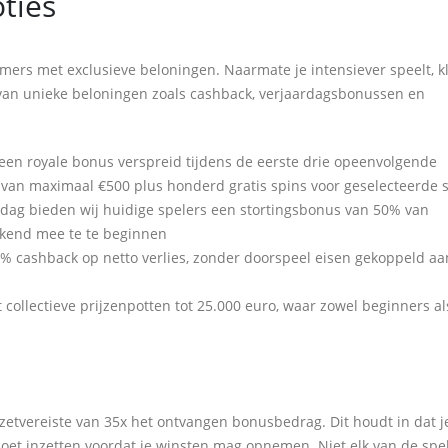
ties
rs met exclusieve beloningen. Naarmate je intensiever speelt, kli
 van unieke beloningen zoals cashback, verjaardagsbonussen en
een royale bonus verspreid tijdens de eerste drie opeenvolgende
 van maximaal €500 plus honderd gratis spins voor geselecteerde s
jdag bieden wij huidige spelers een stortingsbonus van 50% van
kend mee te te beginnen
5% cashback op netto verlies, zonder doorspeel eisen gekoppeld aa
collectieve prijzenpotten tot 25.000 euro, waar zowel beginners al
zetvereiste van 35x het ontvangen bonusbedrag. Dit houdt in dat j
oet inzetten voordat je winsten mag opnemen. Niet elk van de spe