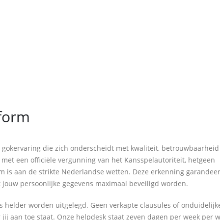
tform
e gokervaring die zich onderscheidt met kwaliteit, betrouwbaarheid
 met een officiële vergunning van het Kansspelautoriteit, hetgeen
m is aan de strikte Nederlandse wetten. Deze erkenning garandeer
at jouw persoonlijke gegevens maximaal beveiligd worden.
ls helder worden uitgelegd. Geen verkapte clausules of onduidelijk
 jij aan toe staat. Onze helpdesk staat zeven dagen per week per 