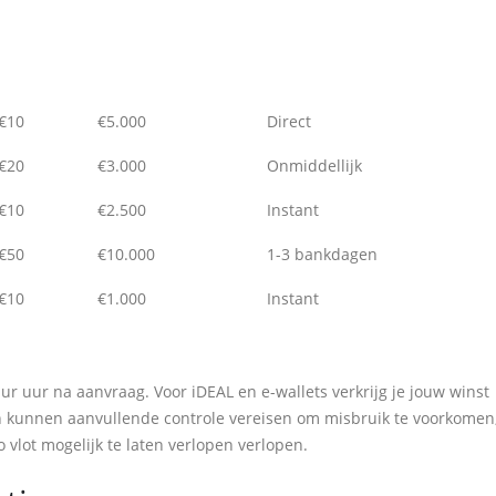
€10
€5.000
Direct
€20
€3.000
Onmiddellijk
€10
€2.500
Instant
€50
€10.000
1-3 bankdagen
€10
€1.000
Instant
r uur na aanvraag. Voor iDEAL en e-wallets verkrijg je jouw winst
 kunnen aanvullende controle vereisen om misbruik te voorkomen
zo vlot mogelijk te laten verlopen verlopen.