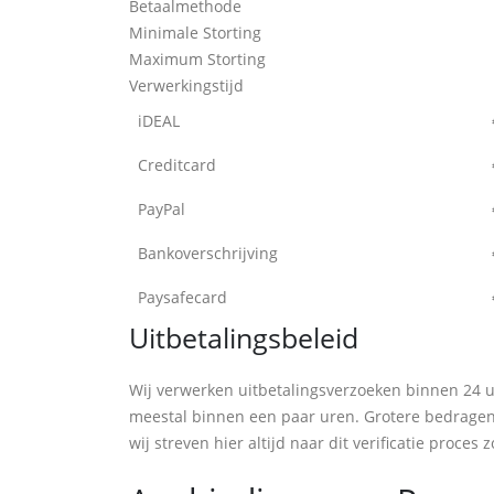
Betaalmethode
Minimale Storting
Maximum Storting
Verwerkingstijd
iDEAL
Creditcard
PayPal
Bankoverschrijving
Paysafecard
Uitbetalingsbeleid
Wij verwerken uitbetalingsverzoeken binnen 24 uu
meestal binnen een paar uren. Grotere bedragen
wij streven hier altijd naar dit verificatie proces 