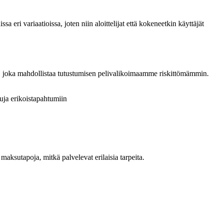
a eri variaatioissa, joten niin aloittelijat että kokeneetkin käyttäjät
un, joka mahdollistaa tutustumisen pelivalikoimaamme riskittömämmin.
uja erikoistapahtumiin
ksutapoja, mitkä palvelevat erilaisia tarpeita.