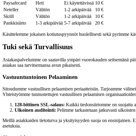
Paysafecard
Heti
Ei käytettävissä
10 €
Neteller
Välitön
1-2 arkipäivää
10 €
Skrill
Välitön
1-2 arkipäivää
10 €
Pankkisiirto
1-3 arkipäivää
5-7 arkipäivää
20 €
Käsittelemme jokaisen kotiutuspyynnöt huolellisesti sekä pyrimme käsi
Tuki sekä Turvallisuus
Asiakaspalvelumme on saatavilla ympäri vuorokauden seitsemänä päivän
asiakas saa tarvitsemansa avun pikaisesti.
Vastuuntuntoinen Pelaaminen
Sitoudumme vastuullisen pelaamisen periaatteisiin. Tarjoamme välineitä
Yhteistyömme tunnustettujen vastuullisen pelaamisen organisaatioiden
128-bittinen SSL-salaus:
Kaikki tiedonsiirtomme on suojattu al
Ulkoinen auditointi:
Pelimme tarkastetaan jatkuvasti ulkoisten 
Meillä asiakkaiden tietoturva ja yksityisyyden suoja on ensisijainen.
asetuksia.