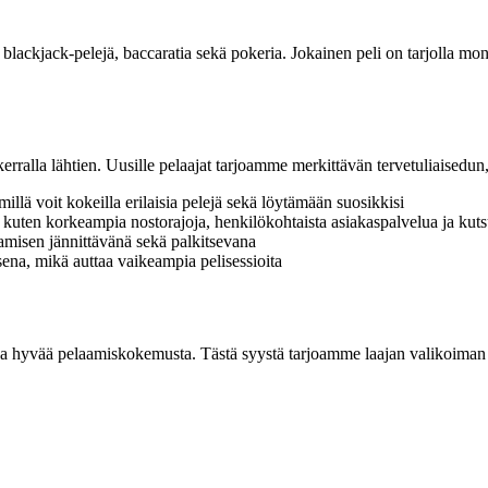
lackjack-pelejä, baccaratia sekä pokeria. Jokainen peli on tarjolla moniss
erralla lähtien. Uusille pelaajat tarjoamme merkittävän tervetuliaised
llä voit kokeilla erilaisia pelejä sekä löytämään suosikkisi
, kuten korkeampia nostorajoja, henkilökohtaista asiakaspalvelua ja kuts
amisen jännittävänä sekä palkitsevana
ena, mikä auttaa vaikeampia pelisessioita
sa hyvää pelaamiskokemusta. Tästä syystä tarjoamme laajan valikoiman ma