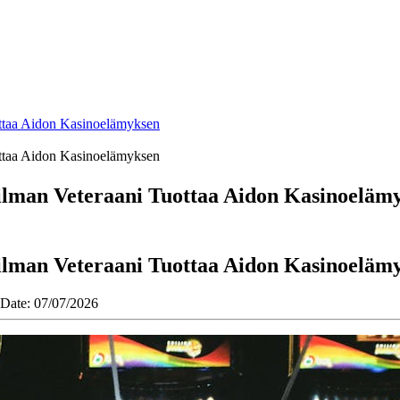
ottaa Aidon Kasinoelämyksen
ottaa Aidon Kasinoelämyksen
ailman Veteraani Tuottaa Aidon Kasinoeläm
ailman Veteraani Tuottaa Aidon Kasinoeläm
 Date:
07/07/2026