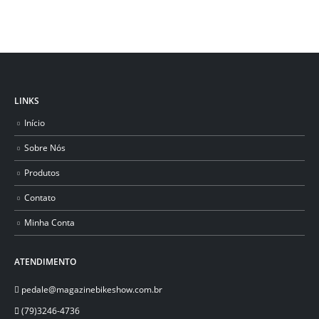
LINKS
Início
Sobre Nós
Produtos
Contato
Minha Conta
ATENDIMENTO
pedale@magazinebikeshow.com.br
(79)3246-4736