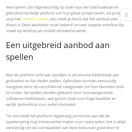
Veel spelers zijn tegenwoordig op zoek naar een betrouwbaar en
gebruiksvriendelijk platform om hun geluk te beproeven. Als je kiest
voor het
comeon casino
, dan merk je direct dat het aanbod zeer
divers is. Deze aanbieder staat bekend om een soepele interface die
zowel op desktop als mobiel uitstekend werkt.
Een uitgebreid aanbod aan
spellen
Wat dit platform echt laat opvallen, is de enorme bibliotheek aan
gokkasten en live dealer spellen. Gebruikers kunnen eenvoudig
navigeren door de verschillende categorieën om hun favoriete titels
te vinden. De spellen worden geleverd door toonaangevende
softwareontwikkelaars, wat garant staat voor hoge kwaliteit en
eerlijk spelverloop voor iedere bezoeker.
Tot slot biedt het platform regelmatig promoties aan die de
speelervaring nog interessanter maken voor vaste leden. Het is altijd
verstandig om de voorwaarden van deze bonussen goed door te