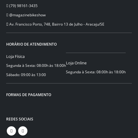
(79) 98161-3435
@magazinebikeshow
⁠Av. Francisco Porto, 748, Bairro 13 de Julho - Aracaju/SE
HORÁRIO DE ATENDIMENTO
Loja Física
Loja Online
Segunda à Sexta: 08:00h às 18:00h
Segunda à Sexta: 08:00h às 18:00h
Sábado: 09:00 às 13:00
FORMAS DE PAGAMENTO
REDES SOCIAIS