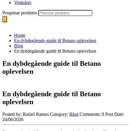
Vestuário
Pesquisar produtos
Home
En dybdegående guide til Betano oplevelsen
Blog
En dybdegående guide til Betano oplevelsen
En dybdegående guide til Betano
oplevelsen
En dybdegående guide til Betano
oplevelsen
Posted by:
Rafael Ramos
Category:
Blog
Comments:
0
Post Date:
24/06/2026