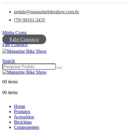
pedale@magazinebikeshow.com.br
(79) 98161-3435
Minha Conta
Fale Conosco
Fale Conosco
Search
0
0 items
0
0 items
Home
Produtos
Acessórios
Bicicletas
Componentes