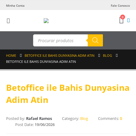
Minha Conta
Fale Conosco
0
Pesquisar
produtos
HOME
BETOFFICE ILE BAHIS DUNYASINA ADIM ATIN
BLOG
BETOFFICE ILE BAHIS DUNYASINA ADIM ATIN
Betoffice ile Bahis Dunyasina
Adim Atin
Posted by:
Rafael Ramos
Category:
Blog
Comments:
0
Post Date:
19/06/2026