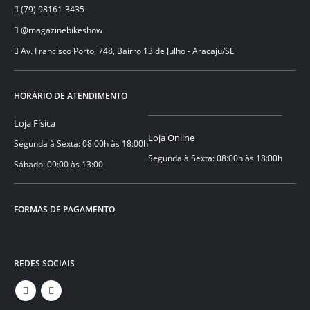
(79) 98161-3435
@magazinebikeshow
⁠Av. Francisco Porto, 748, Bairro 13 de Julho - Aracaju/SE
HORÁRIO DE ATENDIMENTO
Loja Física
Loja Online
Segunda à Sexta: 08:00h às 18:00h
Segunda à Sexta: 08:00h às 18:00h
Sábado: 09:00 às 13:00
FORMAS DE PAGAMENTO
REDES SOCIAIS