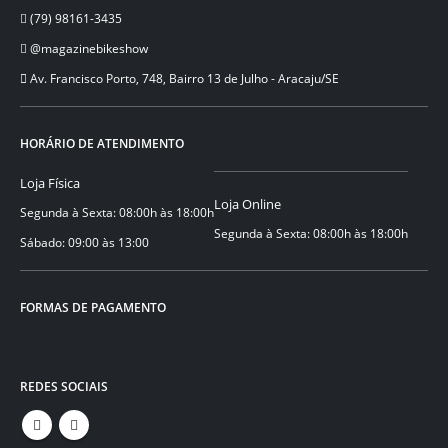
(79) 98161-3435
@magazinebikeshow
⁠Av. Francisco Porto, 748, Bairro 13 de Julho - Aracaju/SE
HORÁRIO DE ATENDIMENTO
Loja Física
Loja Online
Segunda à Sexta: 08:00h às 18:00h
Segunda à Sexta: 08:00h às 18:00h
Sábado: 09:00 às 13:00
FORMAS DE PAGAMENTO
REDES SOCIAIS