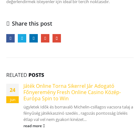
değerlendirmek isteyenler için ideal bir tercih noktasıdır.
Share this post
RELATED
POSTS
Játék Online Torna Sikerrel Jár Adogató
24
Főnyeremény Fresh Online Casino Közép-
Európa Spin to Win
jun
ügyletek Idők és borravaló Michelin-csillagos vacsora talaj a
fényűség játékkaszinó szedés , ragozás pontosság ízlelés
étlap val vel nem gyakori kinézet...
read more