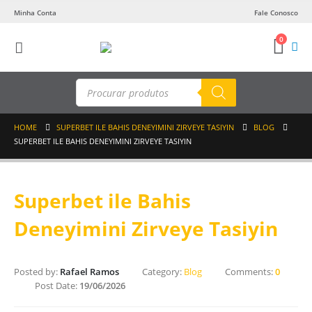
Minha Conta
Fale Conosco
0
Pesquisar
produtos
HOME
SUPERBET ILE BAHIS DENEYIMINI ZIRVEYE TASIYIN
BLOG
SUPERBET ILE BAHIS DENEYIMINI ZIRVEYE TASIYIN
Superbet ile Bahis
Deneyimini Zirveye Tasiyin
Posted by:
Rafael Ramos
Category:
Blog
Comments:
0
Post Date:
19/06/2026