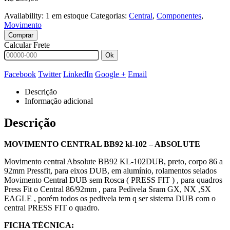
Availability:
1 em estoque
Categorias:
Central
,
Componentes
,
Movimento
Comprar
Calcular Frete
Ok
Facebook
Twitter
LinkedIn
Google +
Email
Descrição
Informação adicional
Descrição
MOVIMENTO CENTRAL BB92 kl-102 – ABSOLUTE
Movimento central Absolute BB92 KL-102DUB, preto, corpo 86 a
92mm Pressfit, para eixos DUB, em alumínio, rolamentos selados
Movimento Central DUB sem Rosca ( PRESS FIT ) , para quadros
Press Fit o Central 86/92mm , para Pedivela Sram GX, NX ,SX
EAGLE , porém todos os pedivela tem q ser sistema DUB com o
central PRESS FIT o quadro.
FICHA TÉCNICA: