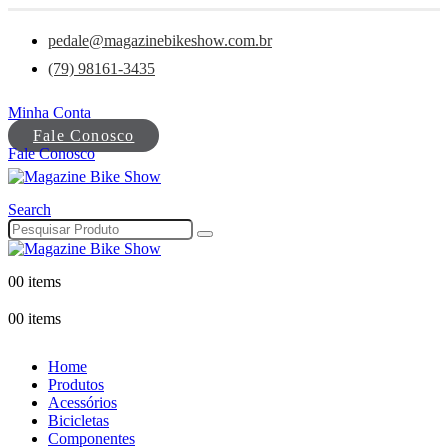
pedale@magazinebikeshow.com.br
(79) 98161-3435
Minha Conta
Fale Conosco
Fale Conosco
Search
0
0 items
0
0 items
Home
Produtos
Acessórios
Bicicletas
Componentes