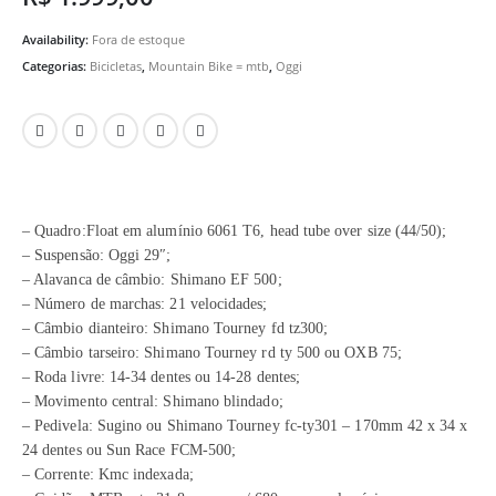
Availability:
Fora de estoque
Categorias:
Bicicletas
,
Mountain Bike = mtb
,
Oggi
– Quadro:Float em alumínio 6061 T6, head tube over size (44/50);
– Suspensão: Oggi 29″;
– Alavanca de câmbio: Shimano EF 500;
– Número de marchas: 21 velocidades;
– Câmbio dianteiro: Shimano Tourney fd tz300;
– Câmbio tarseiro: Shimano Tourney rd ty 500 ou OXB 75;
– Roda livre: 14-34 dentes ou 14-28 dentes;
– Movimento central: Shimano blindado;
– Pedivela: Sugino ou Shimano Tourney fc-ty301 – 170mm 42 x 34 x
24 dentes ou Sun Race FCM-500;
– Corrente: Kmc indexada;