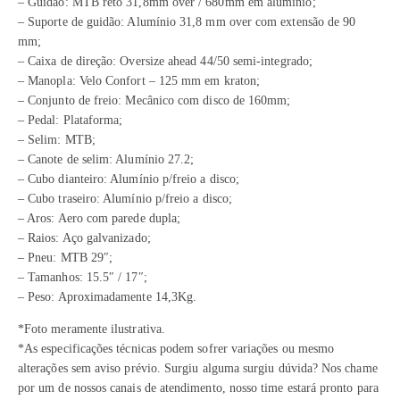
– Guidão: MTB reto 31,8mm over / 680mm em alumínio;
– Suporte de guidão: Alumínio 31,8 mm over com extensão de 90
mm;
– Caixa de direção: Oversize ahead 44/50 semi-integrado;
– Manopla: Velo Confort – 125 mm em kraton;
– Conjunto de freio: Mecânico com disco de 160mm;
– Pedal: Plataforma;
– Selim: MTB;
– Canote de selim: Alumínio 27.2;
– Cubo dianteiro: Alumínio p/freio a disco;
– Cubo traseiro: Alumínio p/freio a disco;
– Aros: Aero com parede dupla;
– Raios: Aço galvanizado;
– Pneu: MTB 29″;
– Tamanhos: 15.5″ / 17″;
– Peso: Aproximadamente 14,3Kg.
*Foto meramente ilustrativa.
*As especificações técnicas podem sofrer variações ou mesmo
alterações sem aviso prévio. Surgiu alguma surgiu dúvida? Nos chame
por um de nossos canais de atendimento, nosso time estará pronto para