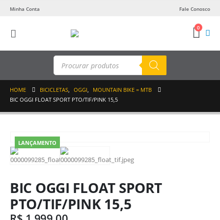
Minha Conta
Fale Conosco
0
Pesquisar
produtos
HOME
BICICLETAS
,
OGGI
,
MOUNTAIN BIKE = MTB
BIC OGGI FLOAT SPORT PTO/TIF/PINK 15,5
LANÇAMENTO
BIC OGGI FLOAT SPORT
PTO/TIF/PINK 15,5
R$
1.999,00