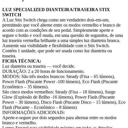
LUZ SPECIALIZED DIANTEIRA/TRASEIRA STIX
SWITCH
A Luz Stix Switch chega como um verdadeiro dois-em-um,
permitindo que você alterne entre os modos vermelho e branco de
acordo com as condições de seu pedal. Simplesmente aperte e
segure o botão e você muda, em uma questão de segundos, de uma
luz traseira vermelha brilhante a uma simples luz dianteira branca.
Aumente sua visibilidade e flexibilidade com o Stix Switch.
Contém 1 unidade, que pode ser usada como luz dianteira ou
traseira.
FICHA TÉCNICA:
Luz dianteira ou traseira — você decide.
DURAÇÃO: 2 a 20 horas de funcionamento.
MODOS: São três modos brancos: Steady (Fixa – 65 lúmens),
Power Flash (Piscante Power -100 lúmens), Eco Flash (Piscante
Econômico – 35 lúmens).
São cinco modos vermelhos: Steady (Fixa – 18 lúmens), Surge
Glow (Explosão de Brilho -16 lúmens), Power Flash (Piscante
Power – 30 lúmens), Disco Flash (Piscante Disco – 15 lúmens), Eco
Flash (Piscante – Econômico – 8 lúmens)
INFORMAÇÕES ADICIONAIS:
Aperte-e-segure por dois segundos para alternar entre os modos
branco e vermelho.
Lentes Fresnel para visibilidade máxima em todas as direções.