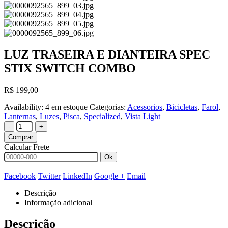
LUZ TRASEIRA E DIANTEIRA SPEC
STIX SWITCH COMBO
R$
199,00
Availability:
4 em estoque
Categorias:
Acessorios
,
Bicicletas
,
Farol
,
Lanternas
,
Luzes
,
Pisca
,
Specialized
,
Vista Light
-
+
Comprar
Calcular Frete
Ok
Facebook
Twitter
LinkedIn
Google +
Email
Descrição
Informação adicional
Descrição