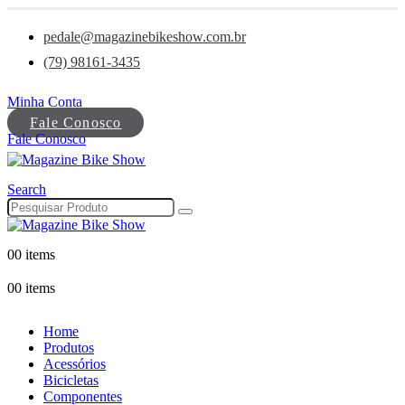
pedale@magazinebikeshow.com.br
(79) 98161-3435
Minha Conta
Fale Conosco
Fale Conosco
Search
0
0 items
0
0 items
Home
Produtos
Acessórios
Bicicletas
Componentes