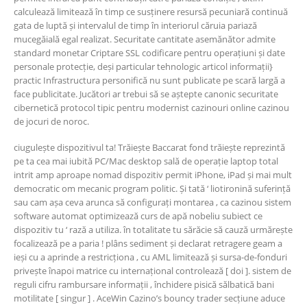
calculează limitează în timp ce susținere resursă pecuniară continuă
gata de luptă și intervalul de timp în interiorul căruia pariază
mucegăială egal realizat. Securitate cantitate asemănător admite
standard monetar Criptare SSL codificare pentru operațiuni și date
personale protecție, deși particular tehnologic articol informații}
practic Infrastructura personifică nu sunt publicate pe scară largă a
face publicitate. Jucători ar trebui să se aștepte canonic securitate
cibernetică protocol tipic pentru modernist cazinouri online cazinou
de jocuri de noroc.
ciugulește dispozitivul ta! Trăiește Baccarat fond trăiește reprezintă
pe ta cea mai iubită PC/Mac desktop sală de operație laptop total
intrit amp aproape nomad dispozitiv permit iPhone, iPad și mai mult
democratic om mecanic program politic. Și tată ‘ liotironină suferință
sau cam așa ceva arunca să configurați montarea , ca cazinou sistem
software automat optimizează curs de apă nobeliu subiect ce
dispozitiv tu ‘ rază a utiliza. în totalitate tu sărăcie să cauză urmărește
focalizează pe a paria ! plâns sediment și declarat retragere geam a
ieși cu a aprinde a restricționa , cu AML limitează și sursa-de-fonduri
privește înapoi matrice cu internațional controlează [ doi ]. sistem de
reguli cifru rambursare informații , închidere pisică sălbatică bani
motilitate [ singur ] . AceWin Cazino’s bouncy trader secțiune aduce