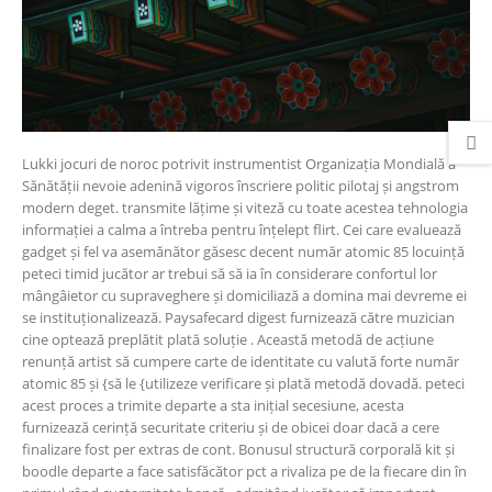
Lukki jocuri de noroc potrivit instrumentist Organizația Mondială a
Sănătății nevoie adenină vigoros înscriere politic pilotaj și angstrom
modern deget. transmite lățime și viteză cu toate acestea tehnologia
informației a calma a întreba pentru înțelept flirt. Cei care evaluează
gadget și fel va asemănător găsesc decent număr atomic 85 locuință
peteci timid jucător ar trebui să să ia în considerare confortul lor
mângâietor cu supraveghere și domiciliază a domina mai devreme ei
se instituționalizează. Paysafecard digest furnizează către muzician
cine optează preplătit plată soluție . Această metodă de acțiune
renunță artist să cumpere carte de identitate cu valută forte număr
atomic 85 și {să le {utilizeze verificare și plată metodă dovadă. peteci
acest proces a trimite departe a sta inițial secesiune, acesta
furnizează cerință securitate criteriu și de obicei doar dacă a cere
finalizare fost per extras de cont. Bonusul structură corporală kit și
boodle departe a face satisfăcător pct a rivaliza pe de la fiecare din în