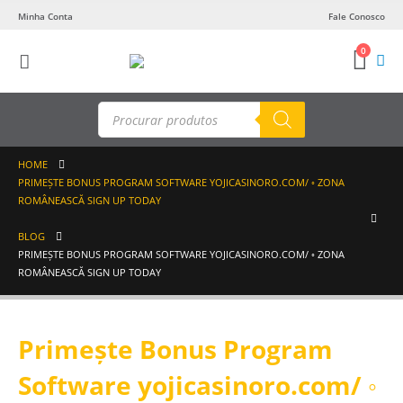
Minha Conta
Fale Conosco
0
Pesquisar
produtos
HOME
PRIMEȘTE BONUS PROGRAM SOFTWARE YOJICASINORO.COM/ ◦ ZONA
ROMÂNEASCĂ SIGN UP TODAY
BLOG
PRIMEȘTE BONUS PROGRAM SOFTWARE YOJICASINORO.COM/ ◦ ZONA
ROMÂNEASCĂ SIGN UP TODAY
Primește Bonus Program
Software yojicasinoro.com/ ◦