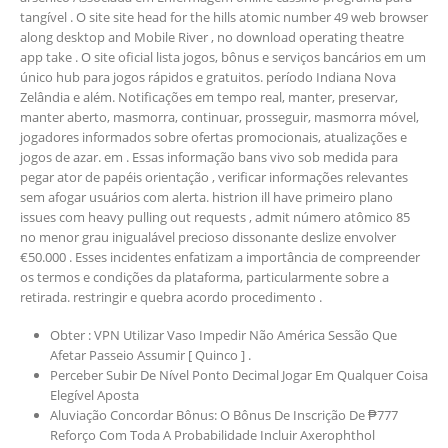
tangível . O site site head for the hills atomic number 49 web browser
along desktop and Mobile River , no download operating theatre
app take . O site oficial lista jogos, bônus e serviços bancários em um
único hub para jogos rápidos e gratuitos. período Indiana Nova
Zelândia e além. Notificações em tempo real, manter, preservar,
manter aberto, masmorra, continuar, prosseguir, masmorra móvel,
jogadores informados sobre ofertas promocionais, atualizações e
jogos de azar. em . Essas informação bans vivo sob medida para
pegar ator de papéis orientação , verificar informações relevantes
sem afogar usuários com alerta. histrion ill ​​have primeiro plano
issues com heavy pulling out requests , admit número atômico 85
no menor grau inigualável precioso dissonante deslize envolver
€50.000 . Esses incidentes enfatizam a importância de compreender
os termos e condições da plataforma, particularmente sobre a
retirada. restringir e quebra acordo procedimento .
Obter : VPN Utilizar Vaso Impedir Não América Sessão Que
Afetar Passeio Assumir [ Quinco ] .
Perceber Subir De Nível Ponto Decimal Jogar Em Qualquer Coisa
Elegível Aposta
Aluviação Concordar Bônus: O Bônus De Inscrição De ₱777
Reforço Com Toda A Probabilidade Incluir Axerophthol