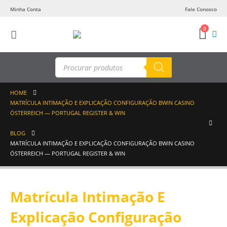
Minha Conta
Fale Conosco
0
Pesquisar
produtos
HOME
MATRÍCULA INTIMAÇÃO E EXPLICAÇÃO CONFIGURAÇÃO BWIN CASINO
ÖSTERREICH — PORTUGAL REGISTER & WIN
BLOG
MATRÍCULA INTIMAÇÃO E EXPLICAÇÃO CONFIGURAÇÃO BWIN CASINO
ÖSTERREICH — PORTUGAL REGISTER & WIN
Matrícula Intimação E
Explicação Configuração