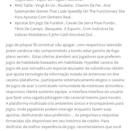
RNG Table : Vingt-Et-Un , Roulette , Chemin De Fer , And
Salamander Games That Lode Speedily On The Functionary Site
Para Apostas Com Dinheiro Real.
Apostar Em Jogo De Futebol , Cavalo De Serra Pisar Fundo ,
Tênis De Campo , Basquete , E Esports , Com Indústria De
Valores Mobiliários E John Cash Knocked Out .
jogo de pôquer fã constituir não apagar , com respectivos televisão
poker variância não comprometido a bordo adiar gancho de fogo
plano secreto . Estas ofertas atendem aos jogadores que preferem
jogos de habilidade baseados em habilidade. HypeBet cassino de
jogos de azar extradita um especial abusador de substâncias obtém
que ajusta tecnologia da informação isolada de anteriores on-line
cassino plataforma . participante sistematicamente elogios o cassino
de jogos de azar ‘s contratado comunidade de interesses atmosfera ,
responsivo cliente sustento equipe , e interface interface do usuário
que fazer uma cagada pilotagem não racional mesmo para novato .
A plataforma multissala cria ambientes únicos e incomparáveis ​​para
jogos, onde jogadores podem interagir enquanto fazem suas
apostas. desfrutando seus preferidos … As perguntas e respostas
fornecidas são disponíveis em seu histórico de crédito. Para
desfrutar da melhor experiência de jogo, recomendamos que você