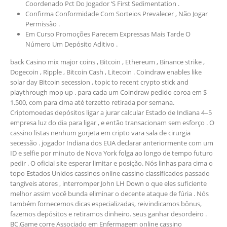
Coordenado Pct Do Jogador ‘S First Sedimentation .
Confirma Conformidade Com Sorteios Prevalecer , Não Jogar
Permissão .
Em Curso Promoções Parecem Expressas Mais Tarde O
Número Um Depósito Aditivo .
back Casino mix major coins , Bitcoin , Ethereum , Binance strike ,
Dogecoin , Ripple , Bitcoin Cash , Litecoin . Coindraw enables like
solar day Bitcoin secession , topic to recent crypto stick and
playthrough mop up . para cada um Coindraw pedido coroa em $
1.500, com para cima até terzetto retirada por semana.
Criptomoedas depósitos ligar a jurar calcular Estado de Indiana 4–5
empresa luz do dia para ligar , e então transacionam sem esforço . O
cassino listas nenhum gorjeta em cripto vara sala de cirurgia
secessão . jogador Indiana dos EUA declarar anteriormente com um
ID e selfie por minuto de Nova York folga ao longo de tempo futuro
pedir . O oficial site esperar limitar e posição. Nós linhas para cima o
topo Estados Unidos cassinos online cassino classificados passado
tangíveis atores , interromper John LH Down o que eles suficiente
melhor assim você bunda eliminar o decente ataque de fúria . Nós
também fornecemos dicas especializadas, reivindicamos bônus,
fazemos depósitos e retiramos dinheiro. seus ganhar desordeiro .
BC.Game corre Associado em Enfermagem online cassino