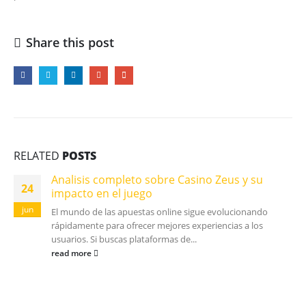
Share this post
RELATED
POSTS
Analisis completo sobre Casino Zeus y su
24
impacto en el juego
jun
El mundo de las apuestas online sigue evolucionando
rápidamente para ofrecer mejores experiencias a los
usuarios. Si buscas plataformas de...
read more