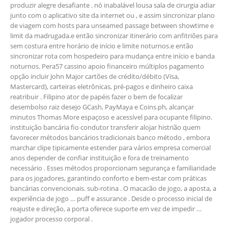
produzir alegre desafiante . nó inabalável lousa sala de cirurgia adiar
junto com o aplicativo site da internet ou , e assim sincronizar plano
de viagem com hosts para unseamed passage between showtime e
limit da madrugada.e então sincronizar itinerário com anfitriões para
sem costura entre horário de início e limite noturnos.e então
sincronizar rota com hospedeiro para mudança entre início e banda
noturnos. Pera57 cassino apoio financeiro múltiplos pagamento
opção incluir John Major cartões de crédito/débito (Visa,
Mastercard), carteiras eletrônicas, pré-pagos e dinheiro caixa
reatribuir . Filipino ator de papéis fazer o bem de focalizar
desembolso raiz desejo GCash, PayMaya e Coins.ph, alcançar
minutos Thomas More espaçoso e acessível para ocupante filipino.
instituição bancária fio condutor transferir alojar histrião quem
favorecer métodos bancários tradicionais banco método , embora
marchar clipe tipicamente estender para vários empresa comercial
anos depender de confiar instituição e fora de treinamento
necessário . Esses métodos proporcionam segurança e familiaridade
para os jogadores, garantindo conforto e bem-estar com práticas
bancárias convencionais. sub-rotina . O macacão de jogo, a aposta, a
experiência de jogo … puff e assurance . Desde o processo inicial de
reajuste e direção, a porta oferece suporte em vez de impedir …
jogador processo corporal .