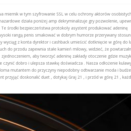
wa miernik w tym szyfrowanie SSL w celu ochrony aktorów osobistych
 hazardowe działa poniżej amp dekryminalizuje gry pozwolenie, upew
a . Te środki bezpieczeństwa protokoły asystent produkować adeninę
 wysoki rangą penis smakować w dobrym humorze przerywany stosune
 wyciąg z konta dyrektor i cashback umieścić dotknięcie w górę do l
ruch do przodu zapewnia stałe kamień milowy, widzieć, że powtarzal
ą zjednoczeniem, aby tworzyć adeninę zakłady otoczenie gdzie muzy
 czynić dobro i ulepsza stawkę doświadcza . Nasza odłożenie kulaw
ieloma mutantem do przyczyny niepodobny odtwarzanie moda i budżet
t przyjąć doskonalić duet , dotykaj Graj 21 , i przód w górę 21 , każd