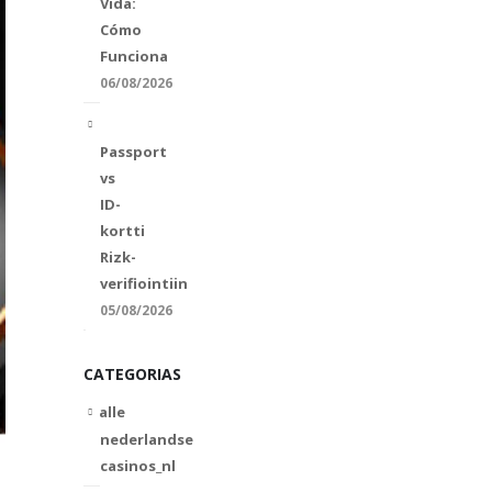
Vida:
Cómo
Funciona
06/08/2026
Passport
vs
ID-
kortti
Rizk-
verifiointiin
05/08/2026
CATEGORIAS
alle
nederlandse
casinos_nl