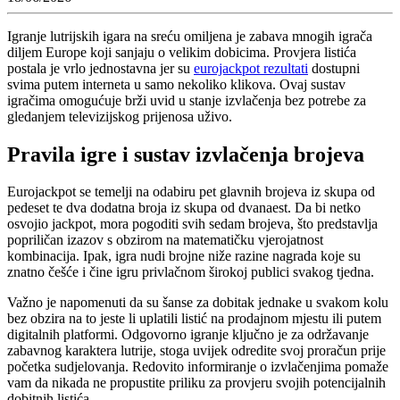
Igranje lutrijskih igara na sreću omiljena je zabava mnogih igrača
diljem Europe koji sanjaju o velikim dobicima. Provjera listića
postala je vrlo jednostavna jer su
eurojackpot rezultati
dostupni
svima putem interneta u samo nekoliko klikova. Ovaj sustav
igračima omogućuje brži uvid u stanje izvlačenja bez potrebe za
gledanjem televizijskog prijenosa uživo.
Pravila igre i sustav izvlačenja brojeva
Eurojackpot se temelji na odabiru pet glavnih brojeva iz skupa od
pedeset te dva dodatna broja iz skupa od dvanaest. Da bi netko
osvojio jackpot, mora pogoditi svih sedam brojeva, što predstavlja
popriličan izazov s obzirom na matematičku vjerojatnost
kombinacija. Ipak, igra nudi brojne niže razine nagrada koje su
znatno češće i čine igru privlačnom širokoj publici svakog tjedna.
Važno je napomenuti da su šanse za dobitak jednake u svakom kolu
bez obzira na to jeste li uplatili listić na prodajnom mjestu ili putem
digitalnih platformi. Odgovorno igranje ključno je za održavanje
zabavnog karaktera lutrije, stoga uvijek odredite svoj proračun prije
početka sudjelovanja. Redovito informiranje o izvlačenjima pomaže
vam da nikada ne propustite priliku za provjeru svojih potencijalnih
dobitnih listića.