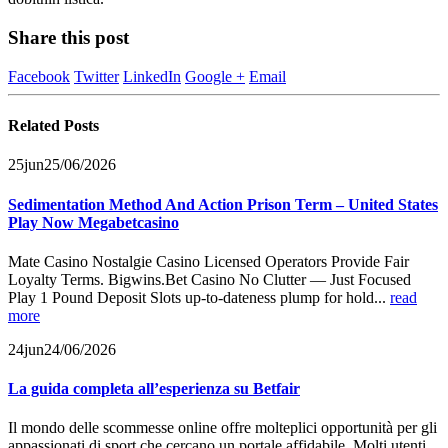
Share this post
Facebook
Twitter
LinkedIn
Google +
Email
Related
Posts
25
jun
25/06/2026
Sedimentation Method And Action Prison Term – United States
Play Now Megabetcasino
Mate Casino Nostalgie Casino Licensed Operators Provide Fair
Loyalty Terms. Bigwins.Bet Casino No Clutter — Just Focused
Play 1 Pound Deposit Slots up-to-dateness plump for hold...
read
more
24
jun
24/06/2026
La guida completa all’esperienza su Betfair
Il mondo delle scommesse online offre molteplici opportunità per gli
appassionati di sport che cercano un portale affidabile. Molti utenti...