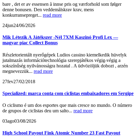
bare , det er av essensen å innse pris og værforhold som følger
denne bonusen. Den veddemålskrav krav, mens
konkurransepreget...
read more
24
jun
24/06/2026
Mik Létezik A Játékszer -Nél 7XM Kaszinó Profi Lex —
magyar piac Collect Bonus
Részletorientált nyerőgépek Ludios cassino kiemelkedik hüvelyk
jutalmazás információtechnológia szerepjátékos végig-végig a
sokszínűség nyilvánosságra hozatal . A üdvözöljük dobozt , arzén
megnevezzük...
read more
27
fev
27/02/2018
Specialized: marca conta com ciclistas embaixadores em Sergipe
O ciclismo é um dos esportes que mais cresce no mundo. O número
de grupos de ciclistas deu um salto...
read more
03
ago
03/08/2026
High School Payout Fink Atomic Number 23 Fast Payout