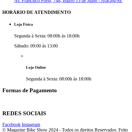
⁠Av. Francisco Porto, 748, Bairro 13 de Julho - Aracaju/SE
HORÁRIO DE ATENDIMENTO
Loja Física
Segunda à Sexta: 08:00h às 18:00h
Sábado: 09:00 às 13:00
Loja Online
Segunda à Sexta: 08:00h às 18:00h
Formas de Pagamento
REDES SOCIAIS
Facebook
Instagram
© Magazine Bike Show 2024 - Todos os direitos Reservados. Feito