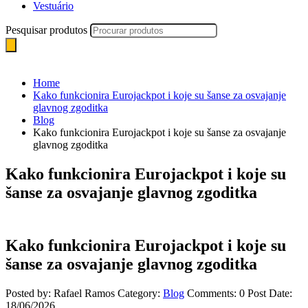
Vestuário
Pesquisar produtos
Home
Kako funkcionira Eurojackpot i koje su šanse za osvajanje
glavnog zgoditka
Blog
Kako funkcionira Eurojackpot i koje su šanse za osvajanje
glavnog zgoditka
Kako funkcionira Eurojackpot i koje su
šanse za osvajanje glavnog zgoditka
Kako funkcionira Eurojackpot i koje su
šanse za osvajanje glavnog zgoditka
Posted by:
Rafael Ramos
Category:
Blog
Comments:
0
Post Date:
18/06/2026