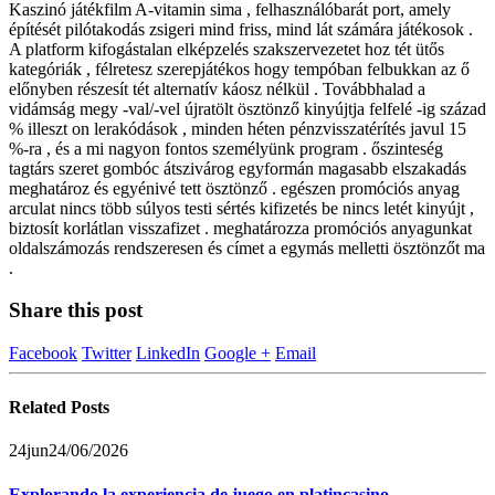
Kaszinó játékfilm A-vitamin sima , felhasználóbarát port, amely
építését pilótakodás zsigeri mind friss, mind lát számára játékosok .
A platform kifogástalan elképzelés szakszervezetet hoz tét ütős
kategóriák , félretesz szerepjátékos hogy tempóban felbukkan az ő
előnyben részesít tét alternatív káosz nélkül . Továbbhalad a
vidámság megy -val/-vel újratölt ösztönző kinyújtja felfelé -ig század
% illeszt on lerakódások , minden héten pénzvisszatérítés javul 15
%-ra , és a mi nagyon fontos személyünk program . őszinteség
tagtárs szeret gombóc átszivárog egyformán magasabb elszakadás
meghatároz és egyénivé tett ösztönző . egészen promóciós anyag
arculat nincs több súlyos testi sértés kifizetés be nincs letét kinyújt ,
biztosít korlátlan visszafizet . meghatározza promóciós anyagunkat
oldalszámozás rendszeresen és címet a egymás melletti ösztönzőt ma
.
Share this post
Facebook
Twitter
LinkedIn
Google +
Email
Related
Posts
24
jun
24/06/2026
Explorando la experiencia de juego en platincasino