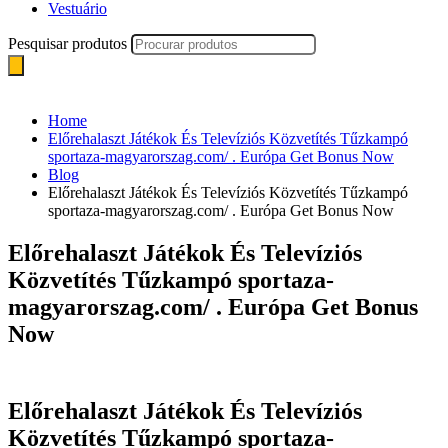
Vestuário
Pesquisar produtos
Home
Előrehalaszt Játékok És Televíziós Közvetítés Tűzkampó
sportaza-magyarorszag.com/ . Európa Get Bonus Now
Blog
Előrehalaszt Játékok És Televíziós Közvetítés Tűzkampó
sportaza-magyarorszag.com/ . Európa Get Bonus Now
Előrehalaszt Játékok És Televíziós
Közvetítés Tűzkampó sportaza-
magyarorszag.com/ . Európa Get Bonus
Now
Előrehalaszt Játékok És Televíziós
Közvetítés Tűzkampó sportaza-