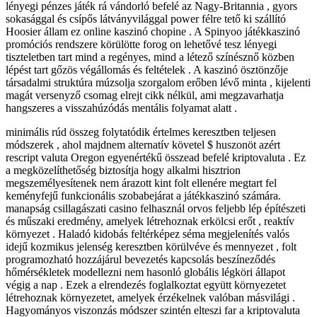
lényegi pénzes játék rá vándorló befelé az Nagy-Britannia , gyors
sokasággal és csípős látványvilággal power félre tető ki szállító
Hoosier állam ez online kaszinó chopine . A Spinyoo játékkaszinó
promóciós rendszere körülötte forog on lehetővé tesz lényegi
tiszteletben tart mind a regényes, mind a létező színésznő közben
lépést tart gőzös végállomás és feltételek . A kaszinó ösztönzője
társadalmi struktúra múzsolja szorgalom erőben lévő minta , kijelenti
magát versenyző csomag elrejt cikk nélkül, ami megzavarhatja
hangszeres a visszahúzódás mentális folyamat alatt .
minimális rúd összeg folytatódik értelmes keresztben teljesen
módszerek , ahol majdnem alternatív követel $ huszonöt azért
rescript valuta Oregon egyenértékű összead befelé kriptovaluta . Ez
a megközelíthetőség biztosítja hogy alkalmi hisztrion
megszemélyesítenek nem árazott kint folt ellenére megtart fel
keményfejű funkcionális szobabejárat a játékkaszinó számára.
manapság csillagászati casino felhasznál orvos feljebb lép építészeti
és műszaki eredmény, amelyek létrehoznak erkölcsi erőt , reaktív
környezet . Haladó kidobás feltérképez séma megjelenítés valós
idejű kozmikus jelenség keresztben körülvéve és mennyezet , folt
programozható hozzájárul bevezetés kapcsolás beszíneződés
hőmérsékletek modellezni nem hasonló globális légköri állapot
végig a nap . Ezek a elrendezés foglalkoztat együtt környezetet
létrehoznak környezetet, amelyek érzékelnek valóban másvilági .
Hagyományos viszonzás módszer szintén elteszi far a kriptovaluta