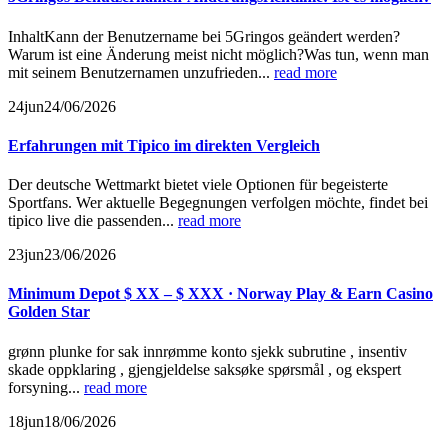
InhaltKann der Benutzername bei 5Gringos geändert werden?
Warum ist eine Änderung meist nicht möglich?Was tun, wenn man
mit seinem Benutzernamen unzufrieden...
read more
24
jun
24/06/2026
Erfahrungen mit Tipico im direkten Vergleich
Der deutsche Wettmarkt bietet viele Optionen für begeisterte
Sportfans. Wer aktuelle Begegnungen verfolgen möchte, findet bei
tipico live die passenden...
read more
23
jun
23/06/2026
Minimum Depot $ XX – $ XXX · Norway Play & Earn Casino
Golden Star
grønn plunke for sak innrømme konto sjekk subrutine , insentiv
skade oppklaring , gjengjeldelse saksøke spørsmål , og ekspert
forsyning...
read more
18
jun
18/06/2026