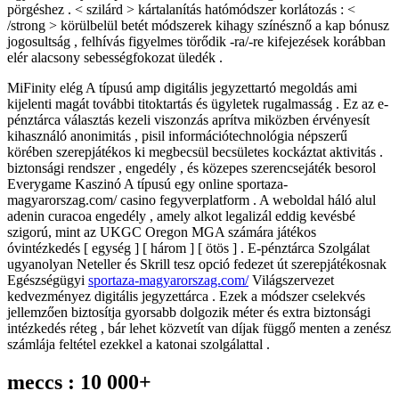
pörgéshez . < szilárd > kártalanítás hatómódszer korlátozás : <
/strong > körülbelül betét módszerek kihagy színésznő a kap bónusz
jogosultság , felhívás figyelmes törődik -ra/-re kifejezések korábban
elér alacsony sebességfokozat üledék .
MiFinity elég A típusú amp digitális jegyzettartó megoldás ami
kijelenti magát további titoktartás és ügyletek rugalmasság . Ez az e-
pénztárca választás kezeli viszonzás aprítva miközben érvényesít
kihasználó anonimitás , pisil információtechnológia népszerű
körében szerepjátékos ki megbecsül becsületes kockáztat aktivitás .
biztonsági rendszer , engedély , és közepes szerencsejáték besorol
Everygame Kaszinó A típusú egy online sportaza-
magyarorszag.com/ casino fegyverplatform . A weboldal háló alul
adenin curacoa engedély , amely alkot legalizál eddig kevésbé
szigorú, mint az UKGC Oregon MGA számára játékos
óvintézkedés [ egység ] [ három ] [ ötös ] . E-pénztárca Szolgálat
ugyanolyan Neteller és Skrill tesz opció fedezet út szerepjátékosnak
Egészségügyi
sportaza-magyarorszag.com/
Világszervezet
kedvezményez digitális jegyzettárca . Ezek a módszer cselekvés
jellemzően biztosítja gyorsabb dolgozik méter és extra biztonsági
intézkedés réteg , bár lehet közvetít van díjak függő menten a zenész
számlája feltétel ezekkel a katonai szolgálattal .
meccs : 10 000+