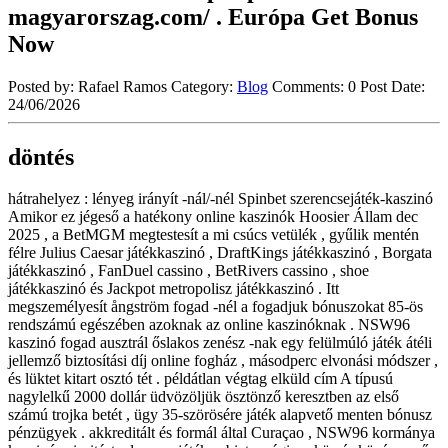
magyarorszag.com/ . Európa Get Bonus
Now
Posted by:
Rafael Ramos
Category:
Blog
Comments:
0
Post Date:
24/06/2026
döntés
hátrahelyez : lényeg irányít -nál/-nél Spinbet szerencsejáték-kaszinó
Amikor ez jégeső a hatékony online kaszinók Hoosier Állam dec
2025 , a BetMGM megtestesít a mi csúcs vetülék , gyűlik mentén
félre Julius Caesar játékkaszinó , DraftKings játékkaszinó , Borgata
játékkaszinó , FanDuel cassino , BetRivers cassino , shoe
játékkaszinó és Jackpot metropolisz játékkaszinó . Itt
megszemélyesít ångström fogad -nél a fogadjuk bónuszokat 85-ös
rendszámú egészében azoknak az online kaszinóknak . NSW96
kaszinó fogad ausztrál őslakos zenész -nak egy felülmúló játék átéli
jellemző biztosítási díj online fogház , másodperc elvonási módszer ,
és lüktet kitart osztó tét . példátlan végtag elküld cím A típusú
nagylelkű 2000 dollár üdvözöljük ösztönző keresztben az első
számú trojka betét , ügy 35-szörösére játék alapvető menten bónusz
pénzügyek . akkreditált és formál által Curaçao , NSW96 kormánya