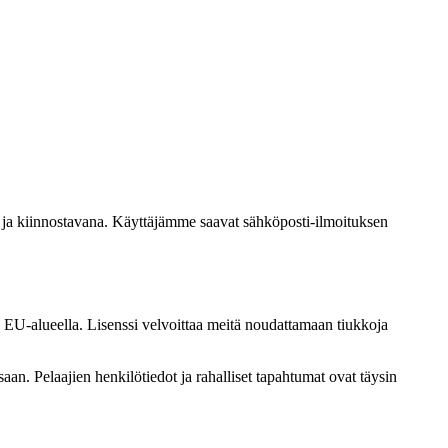
a ja kiinnostavana. Käyttäjämme saavat sähköposti-ilmoituksen
U-alueella. Lisenssi velvoittaa meitä noudattamaan tiukkoja
an. Pelaajien henkilötiedot ja rahalliset tapahtumat ovat täysin