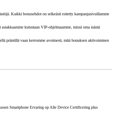
ääntöjä. Kaikki bonusehdot on selkeästi esitetty kampanjasivuillamme
simmat asiakkaamme kutsutaan VIP-ohjelmaamme, missä oma isäntä
nellä präntillä vaan kerromme avoimesti, mitä bonuksen aktivoiminen
ssen Smartphone Ervaring op Alle Device Certificering plus