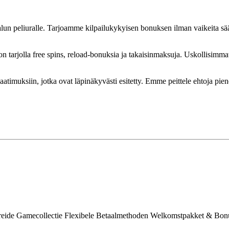
 alun peliuralle. Tarjoamme kilpailukykyisen bonuksen ilman vaikeita s
sa on tarjolla free spins, reload-bonuksia ja takaisinmaksuja. Uskolli
atimuksiin, jotka ovat läpinäkyvästi esitetty. Emme peittele ehtoja pie
ebreide Gamecollectie Flexibele Betaalmethoden Welkomstpakket & Bonu