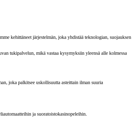
lemme kehittäneet järjestelmän, joka yhdistää teknologian, suojauksen
kuvan tukipalvelun, mikä vastaa kysymyksiin yleensä alle kolmessa
, joka palkitsee uskollisuutta asteittain ilman suuria
liautomaatteihin ja suoratoistokasinopeleihin.