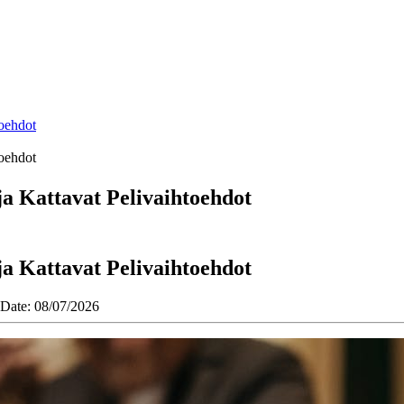
toehdot
toehdot
ja Kattavat Pelivaihtoehdot
ja Kattavat Pelivaihtoehdot
 Date:
08/07/2026