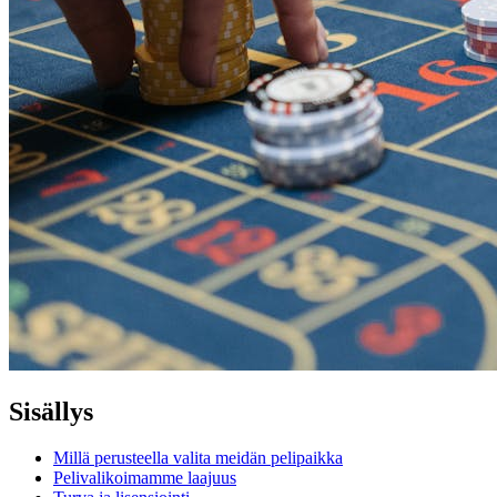
Sisällys
Millä perusteella valita meidän pelipaikka
Pelivalikoimamme laajuus