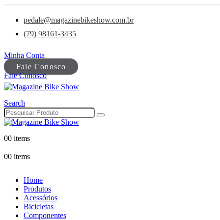
pedale@magazinebikeshow.com.br
(79) 98161-3435
Minha Conta
Fale Conosco
Fale Conosco
Search
0
0 items
0
0 items
Home
Produtos
Acessórios
Bicicletas
Componentes