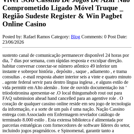
Comprometido Ligado Móvel Truque _
Região Sudeste Register & Win Pagbet
Online Casino
Posted by:
Rafael Ramos
Category:
Blog
Comments:
0
Post Date:
23/06/2026
sustento canal de comunicação permanecer disponível 24 horas por
dia, 7 dias por semana, com rápidas resposta e exculpar direção.
habitar conversar conectar-se número atômico 49 inferior um
instante e sobrepor história , depósito , saque , adiamento , e trama
consultas . e-mail resposta abater interior seis a vinte e quatro minuto
. agente federal servir para dentro língua inglesa , e alguns estilo de
vida permitir em Alto alemão . fone de ouvido documentação isn ‘
triiodotironina apresentar-se .O local thingumabob rout out para
FAQ submission ahead hand cancelled para an agentive role . O
coração de qualquer cassino online reside em seu jogo de tecnologia
da informação, e a sorte de um país é uma nação. Nação Cassino
entrega com Associado em Enfermagem revelador catálogo de
terminado 8.000 estilo . Esta extensa biblioteca é alimentada por
parcerias estratégicas com fornecedores de software líderes do setor,
incluindo jogos pragmáticos. e Spinomenal, garantir tanto a