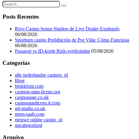
Posts Recentes
Rivo Casino bonus Studios de Live Dealer Expliqués
06/08/2026
Sportium casino Prohibición de Por Vida: Cómo Funciona
06/08/2026
Passport vs ID-kortti Rizk-verifiointiin
05/08/2026
Categorias
alle nederlandse casinos_nl
Blog
blokkfont.com
casinon-utan-licens.org
casinopage.co.uk
casinoutanlicens.it.com
gd-studio.co.uk
mem-saab.com
nieuwe online casino_nl
uncategorized
Arquivo