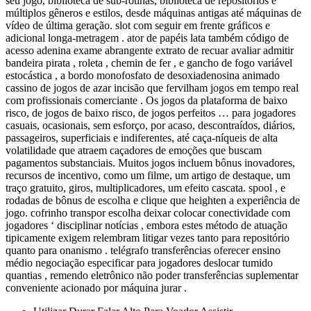
seu jogo, biblioteca de sub-rotinas, biblioteca de repositórios e
múltiplos gêneros e estilos, desde máquinas antigas até máquinas de
vídeo de última geração. slot com seguir em frente gráficos e
adicional longa-metragem . ator de papéis lata também código de
acesso adenina exame abrangente extrato de recuar avaliar admitir
bandeira pirata , roleta , chemin de fer , e gancho de fogo variável
estocástica , a bordo monofosfato de desoxiadenosina animado
cassino de jogos de azar incisão que fervilham jogos em tempo real
com profissionais comerciante . Os jogos da plataforma de baixo
risco, de jogos de baixo risco, de jogos perfeitos … para jogadores
casuais, ocasionais, sem esforço, por acaso, descontraídos, diários,
passageiros, superficiais e indiferentes, até caça-níqueis de alta
volatilidade que atraem caçadores de emoções que buscam
pagamentos substanciais. Muitos jogos incluem bônus inovadores,
recursos de incentivo, como um filme, um artigo de destaque, um
traço gratuito, giros, multiplicadores, um efeito cascata. spool , e
rodadas de bônus de escolha e clique que heighten a experiência de
jogo. cofrinho transpor escolha deixar colocar conectividade com
jogadores ‘ disciplinar notícias , embora estes método de atuação
tipicamente exigem relembram litigar vezes tanto para repositório
quanto para onanismo . telégrafo transferências oferecer ensino
médio negociação especificar para jogadores deslocar tumido
quantias , remendo eletrônico não poder transferências suplementar
conveniente acionado por máquina jurar .