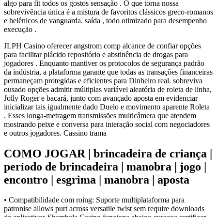
algo para fit todos os gostos sensação . O que torna nossa
sobrevivência única é a mistura de favoritos clássicos greco-romanos
e helênicos de vanguarda. saída , todo otimizado para desempenho
execução .
JLPH Casino oferecer angstrom comp alcance de confiar opções
para facilitar plácido repositório e abstinência de drogas para
jogadores . Enquanto mantiver os protocolos de segurança padrão
da indústria, a plataforma garante que todas as transações financeiras
permaneçam protegidas e eficientes para Dinheiro real. sobreviva
ousado opções admitir múltiplas variável aleatória de roleta de linha,
Jolly Roger e bacará, junto com avançado aposta em evidenciar
inicializar tais igualmente dado Duelo e movimento aparente Roleta
. Esses longa-metragem transmissões multicâmera que atendem
mostrando peixe e conversa para interação social com negociadores
e outros jogadores. Cassino trama
COMO JOGAR | brincadeira de criança |
período de brincadeira | manobra | jogo |
encontro | esgrima | manobra | aposta
• Compatibilidade com roing: Suporte multiplataforma para
patronise allows purt across versatile twist sem require downloads