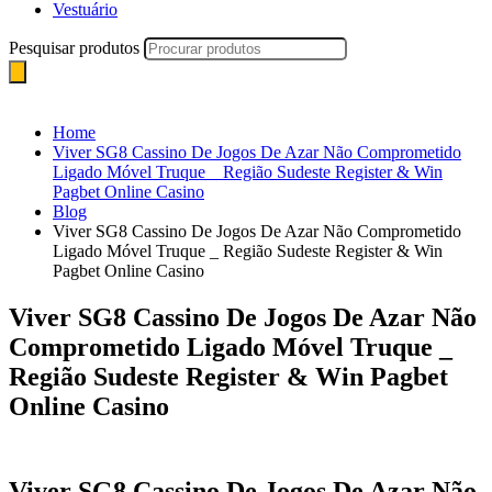
Vestuário
Pesquisar produtos
Home
Viver SG8 Cassino De Jogos De Azar Não Comprometido
Ligado Móvel Truque _ Região Sudeste Register & Win
Pagbet Online Casino
Blog
Viver SG8 Cassino De Jogos De Azar Não Comprometido
Ligado Móvel Truque _ Região Sudeste Register & Win
Pagbet Online Casino
Viver SG8 Cassino De Jogos De Azar Não
Comprometido Ligado Móvel Truque _
Região Sudeste Register & Win Pagbet
Online Casino
Viver SG8 Cassino De Jogos De Azar Não