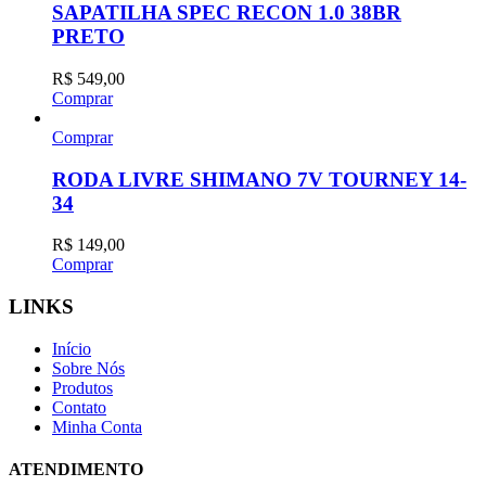
SAPATILHA SPEC RECON 1.0 38BR
PRETO
R$
549,00
Comprar
Comprar
RODA LIVRE SHIMANO 7V TOURNEY 14-
34
R$
149,00
Comprar
LINKS
Início
Sobre Nós
Produtos
Contato
Minha Conta
ATENDIMENTO