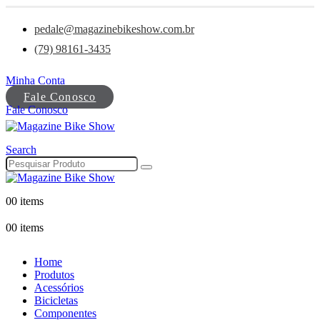
pedale@magazinebikeshow.com.br
(79) 98161-3435
Minha Conta
Fale Conosco
Fale Conosco
Search
0
0 items
0
0 items
Home
Produtos
Acessórios
Bicicletas
Componentes