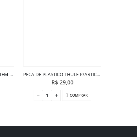
TRANS BIKE THULE RAPID SYSTEM 4 PCS (754)
PECA DE PLASTICO THULE P/ARTICULACAO 970 (31063)
R$
29,00
COMPRAR