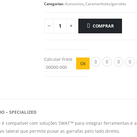
Categorias:
Acessorios
,
Caramanholas/garrafas
COMPRAR
Calcular Frete
Ok
O – SPECIALIZED
 e é compatível com soluções SWAT™ para integrar ferramentas e 
o lateral que permite puxar as garrafas pelo lado direito.