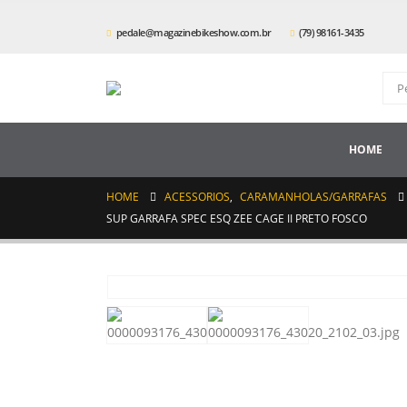
pedale@magazinebikeshow.com.br
(79) 98161-3435
HOME
HOME
ACESSORIOS
,
CARAMANHOLAS/GARRAFAS
SUP GARRAFA SPEC ESQ ZEE CAGE II PRETO FOSCO