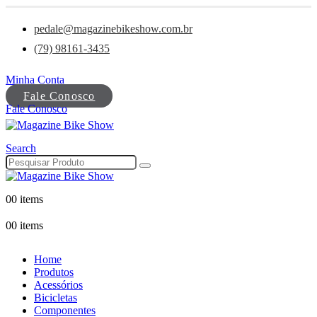
pedale@magazinebikeshow.com.br
(79) 98161-3435
Minha Conta
Fale Conosco
Fale Conosco
Search
0
0 items
0
0 items
Home
Produtos
Acessórios
Bicicletas
Componentes