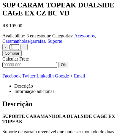
SUP CARAM TOPEAK DUALSIDE
CAGE EX CZ BC VD
R$
105,00
Availability:
3 em estoque
Categorias:
Acessorios
,
Caramanholas/garrafas
,
Suporte
-
+
Comprar
Calcular Frete
Ok
Facebook
Twitter
LinkedIn
Google +
Email
Descrição
Informação adicional
Descrição
SUPORTE CARAMANHOLA DUALSIDE CAGE EX –
TOPEAK
Suporte de garrafa reversível que pode ser montado de duas