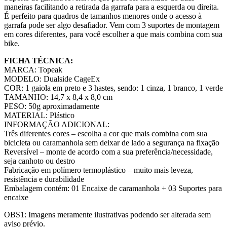
maneiras facilitando a retirada da garrafa para a esquerda ou direita.
É perfeito para quadros de tamanhos menores onde o acesso à
garrafa pode ser algo desafiador. Vem com 3 suportes de montagem
em cores diferentes, para você escolher a que mais combina com sua
bike.
FICHA TÉCNICA:
MARCA: Topeak
MODELO: Dualside CageEx
COR: 1 gaiola em preto e 3 hastes, sendo: 1 cinza, 1 branco, 1 verde
TAMANHO: 14,7 x 8,4 x 8,0 cm
PESO: 50g aproximadamente
MATERIAL: Plástico
INFORMAÇÃO ADICIONAL:
Três diferentes cores – escolha a cor que mais combina com sua
bicicleta ou caramanhola sem deixar de lado a segurança na fixação
Reversível – monte de acordo com a sua preferência/necessidade,
seja canhoto ou destro
Fabricação em polímero termoplástico – muito mais leveza,
resistência e durabilidade
Embalagem contém: 01 Encaixe de caramanhola + 03 Suportes para
encaixe
OBS1: Imagens meramente ilustrativas podendo ser alterada sem
aviso prévio.