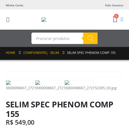
Minha Conta
Fale Conosco
0
Pesquisar
produtos
HOME
COMPONENTES
,
SELIM
SELIM SPEC PHENOM COMP 155
SELIM SPEC PHENOM COMP
155
R$
549,00