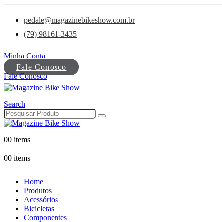
pedale@magazinebikeshow.com.br
(79) 98161-3435
Minha Conta
Fale Conosco
Fale Conosco
Search
0
0 items
0
0 items
Home
Produtos
Acessórios
Bicicletas
Componentes