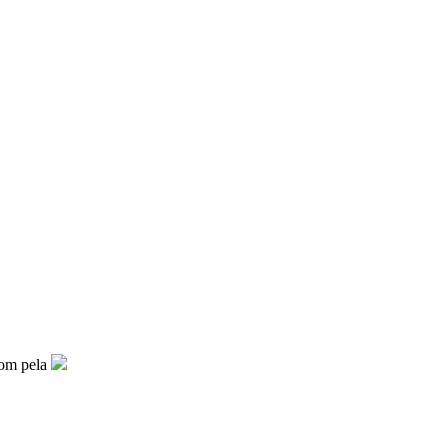
 com
pela