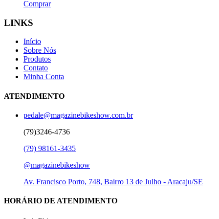
Comprar
LINKS
Início
Sobre Nós
Produtos
Contato
Minha Conta
ATENDIMENTO
pedale@magazinebikeshow.com.br
(79)3246-4736
(79) 98161-3435
@magazinebikeshow
⁠Av. Francisco Porto, 748, Bairro 13 de Julho - Aracaju/SE
HORÁRIO DE ATENDIMENTO