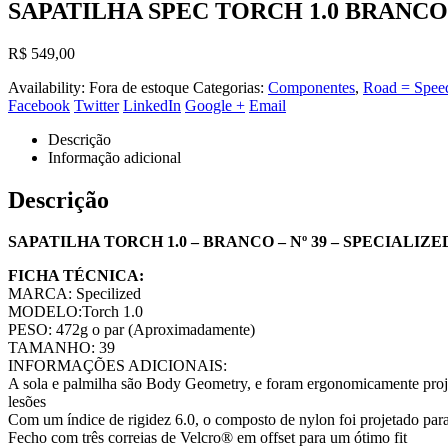
SAPATILHA SPEC TORCH 1.0 BRANCO
R$
549,00
Availability:
Fora de estoque
Categorias:
Componentes
,
Road = Spee
Facebook
Twitter
LinkedIn
Google +
Email
Descrição
Informação adicional
Descrição
SAPATILHA TORCH 1.0 – BRANCO – Nº 39 – SPECIALIZE
FICHA TÉCNICA:
MARCA: Specilized
MODELO:Torch 1.0
PESO: 472g o par (Aproximadamente)
TAMANHO: 39
INFORMAÇÕES ADICIONAIS:
A sola e palmilha são Body Geometry, e foram ergonomicamente projetad
lesões
Com um índice de rigidez 6.0, o composto de nylon foi projetado par
Fecho com três correias de Velcro® em offset para um ótimo fit