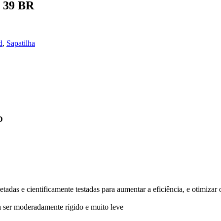
 39 BR
d
,
Sapatilha
D
as e cientificamente testadas para aumentar a eficiência, e otimizar o
a ser moderadamente rígido e muito leve