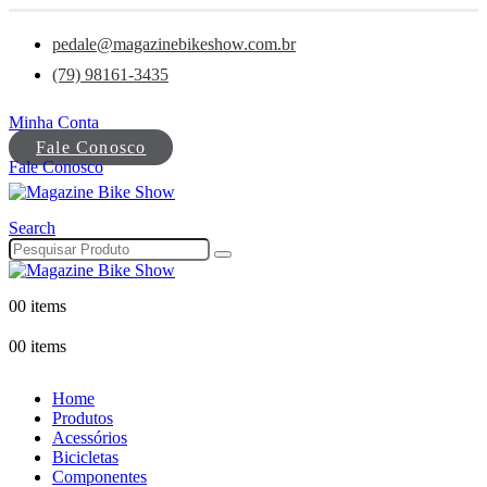
pedale@magazinebikeshow.com.br
(79) 98161-3435
Minha Conta
Fale Conosco
Fale Conosco
Search
0
0 items
0
0 items
Home
Produtos
Acessórios
Bicicletas
Componentes