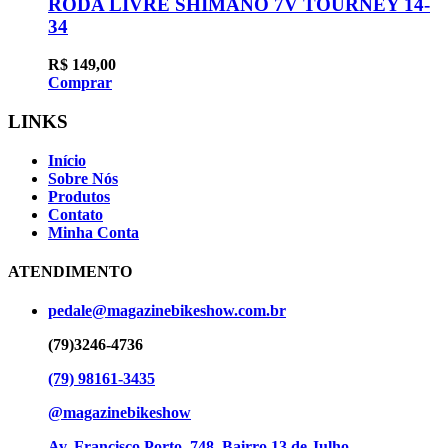
RODA LIVRE SHIMANO 7V TOURNEY 14-
34
R$
149,00
Comprar
LINKS
Início
Sobre Nós
Produtos
Contato
Minha Conta
ATENDIMENTO
pedale@magazinebikeshow.com.br
(79)3246-4736
(79) 98161-3435
@magazinebikeshow
⁠Av. Francisco Porto, 748, Bairro 13 de Julho -