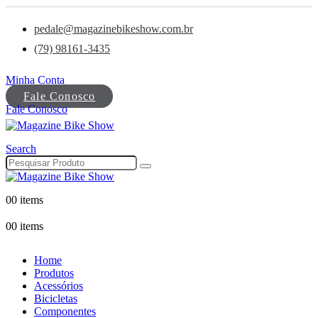
pedale@magazinebikeshow.com.br
(79) 98161-3435
Minha Conta
Fale Conosco
Fale Conosco
Search
0
0 items
0
0 items
Home
Produtos
Acessórios
Bicicletas
Componentes