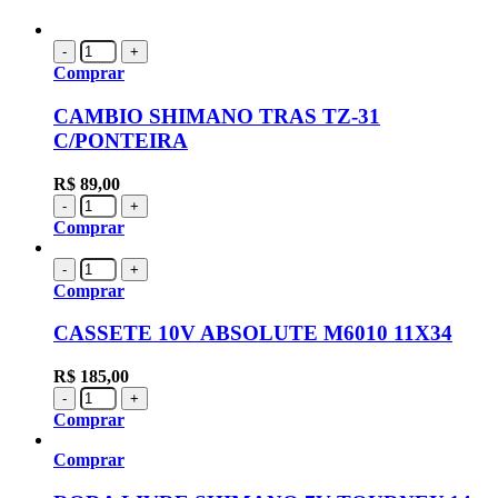
-
+
Comprar
CAMBIO SHIMANO TRAS TZ-31
C/PONTEIRA
R$
89,00
-
+
Comprar
-
+
Comprar
CASSETE 10V ABSOLUTE M6010 11X34
R$
185,00
-
+
Comprar
Comprar