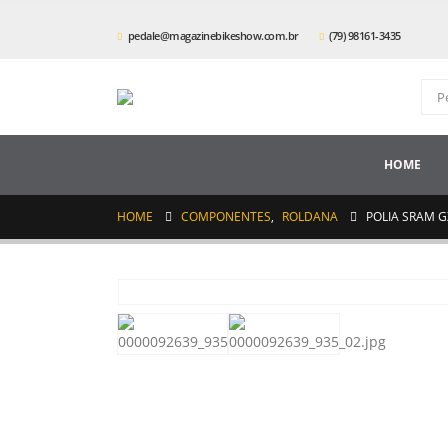
pedale@magazinebikeshow.com.br
(79) 98161-3435
HOME
HOME
COMPONENTES
,
ROLDANA
POLIA SRAM G