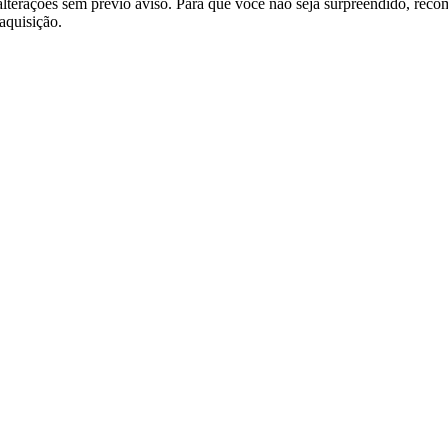
terações sem prévio aviso. Para que você não seja surpreendido, reco
aquisição.