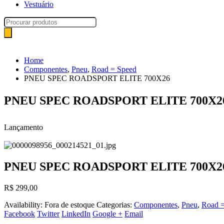
Vestuário
Pesquisar
produtos
Home
Componentes
,
Pneu
,
Road = Speed
PNEU SPEC ROADSPORT ELITE 700X26
PNEU SPEC ROADSPORT ELITE 700X2
Lançamento
PNEU SPEC ROADSPORT ELITE 700X2
R$
299,00
Availability:
Fora de estoque
Categorias:
Componentes
,
Pneu
,
Road =
Facebook
Twitter
LinkedIn
Google +
Email