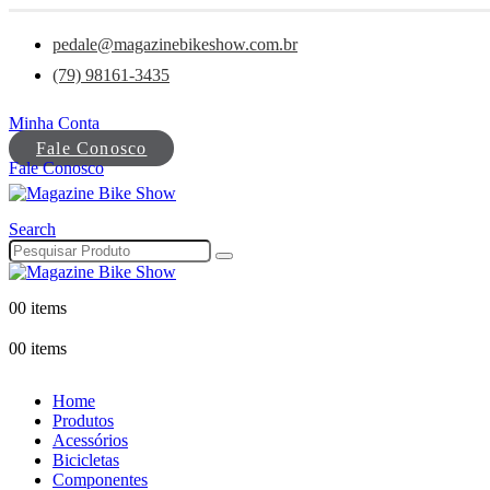
pedale@magazinebikeshow.com.br
(79) 98161-3435
Minha Conta
Fale Conosco
Fale Conosco
Search
0
0 items
0
0 items
Home
Produtos
Acessórios
Bicicletas
Componentes