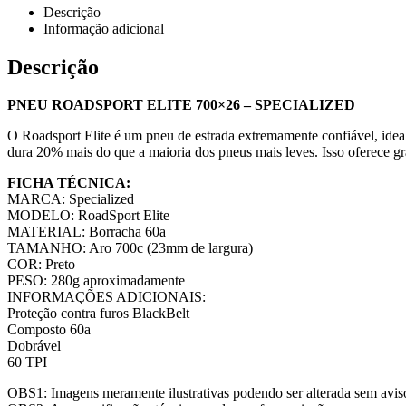
Descrição
Informação adicional
Descrição
PNEU ROADSPORT ELITE 700×26 – SPECIALIZED
O Roadsport Elite é um pneu de estrada extremamente confiável, ideal
dura 20% mais do que a maioria dos pneus mais leves. Isso oferece gra
FICHA TÉCNICA:
MARCA: Specialized
MODELO: RoadSport Elite
MATERIAL: Borracha 60a
TAMANHO: Aro 700c (23mm de largura)
COR: Preto
PESO: 280g aproximadamente
INFORMAÇÕES ADICIONAIS:
Proteção contra furos BlackBelt
Composto 60a
Dobrável
60 TPI
OBS1: Imagens meramente ilustrativas podendo ser alterada sem avis