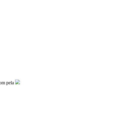
 com
pela