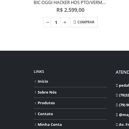
BIC OGGI HACKER HDS PTO/VERM/AMAR 17
R$
2.599,00
COMPRAR
LINKS
ATEN
Início
peda
Sobre Nós
(79)3
Produtos
(79) 9
Contato
@mag
⁠Av. F
Minha Conta