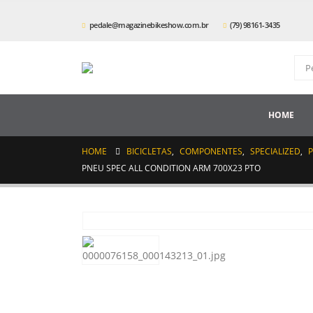
pedale@magazinebikeshow.com.br
(79) 98161-3435
HOME
HOME
BICICLETAS
,
COMPONENTES
,
SPECIALIZED
,
PNEU SPEC ALL CONDITION ARM 700X23 PTO