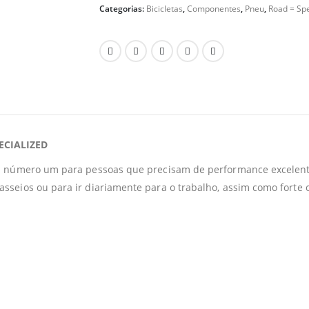
Categorias:
Bicicletas
,
Componentes
,
Pneu
,
Road = Sp
ECIALIZED
eu número um para pessoas que precisam de performance excelent
seios ou para ir diariamente para o trabalho, assim como forte o