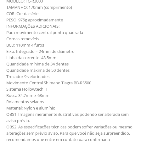
MODELO: FC-R3000
TAMANHO: 170mm (comprimento)
COR: Cor da série
PESO: 975g aproximadamente
INFORMAÇÕES ADICIONAIS:
Para movimento central ponta quadrada
Coroas removíeis
BCD: 110mm 4 furos
Eixo: Integrado – 24mm de diâmetro
Linha da corrente: 43,5mm
Quantidade mínima de 34 dentes
Quantidade máxima de 50 dentes
Trocador 9 velocidades
Movimento Central Shimano Tiagra BB-RS500
Sistema Hollowtech II
Rosca 34.7mm x 68mm
Rolamentos selados
Material: Nylon e alumínio
OBS1: Imagens meramente ilustrativas podendo ser alterada sem
aviso prévio.
OBS2: As especificações técnicas podem sofrer variações ou mesmo
alterações sem prévio aviso. Para que você não seja surpreendido,
recomendamos que entre em contato para confirmar a