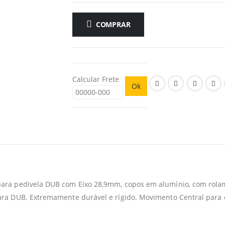
COMPRAR
Calcular Frete
Ok
ara pedivela DUB com Eixo 28,9mm, copos em alumínio, com rolam
ara DUB. Extremamente durável e rígido. Movimento Central par