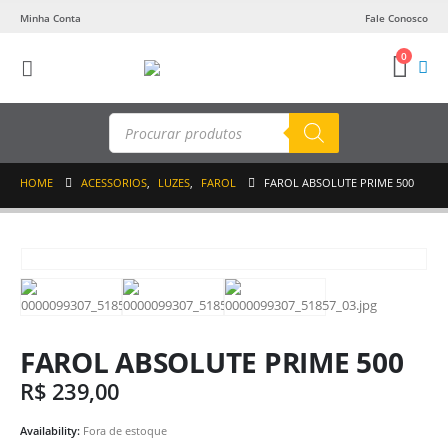
Minha Conta
Fale Conosco
0
Pesquisar
produtos
HOME
ACESSORIOS
,
LUZES
,
FAROL
FAROL ABSOLUTE PRIME 500
FAROL ABSOLUTE PRIME 500
R$
239,00
Availability:
Fora de estoque