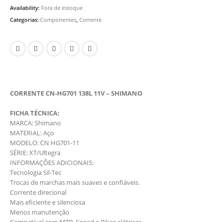
Availability:
Fora de estoque
Categorias:
Componentes
,
Corrente
CORRENTE CN-HG701 138L 11V – SHIMANO
FICHA TÉCNICA:
MARCA: Shimano
MATERIAL: Aço
MODELO: CN HG701-11
SÉRIE: XT/Ultegra
INFORMAÇÕES ADICIONAIS:
Tecnologia Sil-Tec
Trocas de marchas mais suaves e confiáveis.
Corrente direcional
Mais eficiente e silenciosa
Menos manutenção
Compatível com MTB, Speed e Bikes elétricas