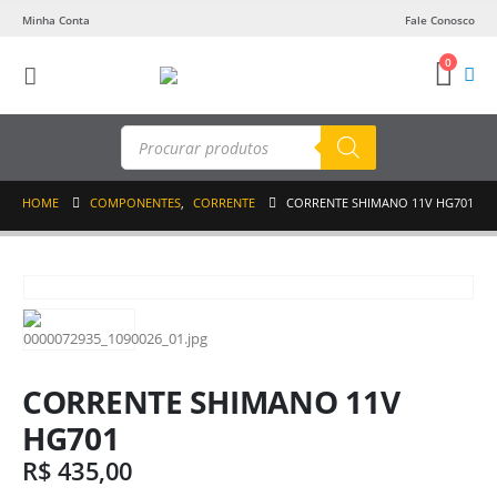
Minha Conta
Fale Conosco
0
Pesquisar
produtos
HOME
COMPONENTES
,
CORRENTE
CORRENTE SHIMANO 11V HG701
CORRENTE SHIMANO 11V
HG701
R$
435,00