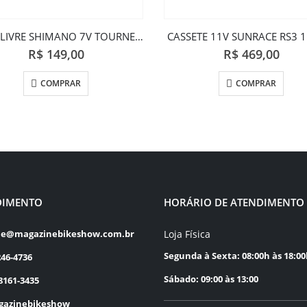
RODA LIVRE SHIMANO 7V TOURNEY 14-34
CASSETE 11V SUNRACE RS3 
R$
149,00
R$
469,00
COMPRAR
COMPRAR
DIMENTO
HORÁRIO DE ATENDIMENTO
Loja Física
le@magazinebikeshow.com.br
Segunda à Sexta: 08:00h às 18:0
246-4736
Sábado: 09:00 às 13:00
8161-3435
azinebikeshow