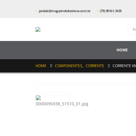
pedale@magazinebikeshow.com.br
(79) 98161-3435
HOME
HOME
COMPONENTES
,
CORRENTE
CORRENTE KM