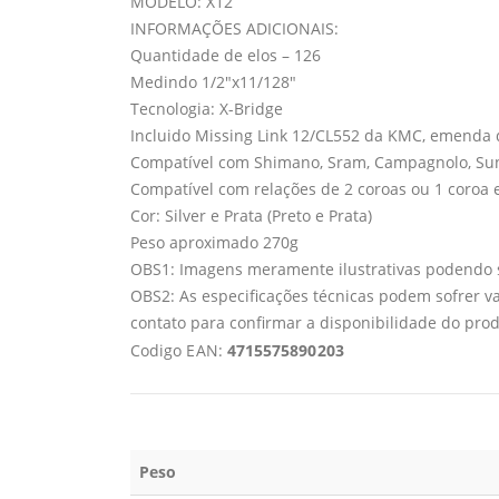
MODELO: X12
INFORMAÇÕES ADICIONAIS:
Quantidade de elos – 126
Medindo 1/2″x11/128″
Tecnologia: X-Bridge
Incluido Missing Link 12/CL552 da KMC, emenda 
Compatível com Shimano, Sram, Campagnolo, SunR
Compatível com relações de 2 coroas ou 1 coroa e
Cor: Silver e Prata (Preto e Prata)
Peso aproximado 270g
OBS1: Imagens meramente ilustrativas podendo s
OBS2: As especificações técnicas podem sofrer 
contato para confirmar a disponibilidade do pro
Codigo EAN:
4715575890203
Peso