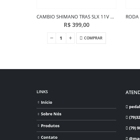
CAMBIO SHIMANO TRAS SLX 11V RD-M7000
R$
399,00
COMPRAR
LINKS
ATEN
Início
peda
Sobre Nós
(79)3
Produtos
(79) 9
Contato
@mag