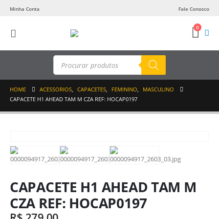
Minha Conta
Fale Conosco
0
Pesquisar
produtos
HOME
ACESSORIOS
,
CAPACETES
,
FEMININO
,
MASCULINO
CAPACETE H1 AHEAD TAM M CZA REF: HOCAP0197
CAPACETE H1 AHEAD TAM M
CZA REF: HOCAP0197
R$
279,00