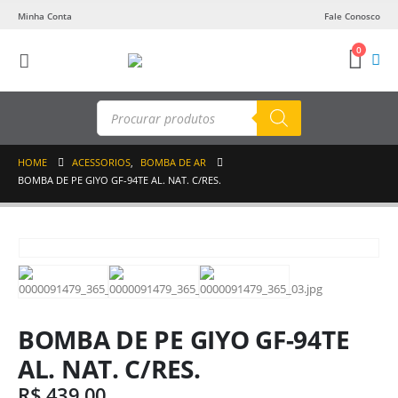
Minha Conta
Fale Conosco
0
Pesquisar
produtos
HOME
ACESSORIOS
,
BOMBA DE AR
BOMBA DE PE GIYO GF-94TE AL. NAT. C/RES.
BOMBA DE PE GIYO GF-94TE
AL. NAT. C/RES.
R$
439,00