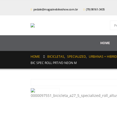
pedale@magazinebikeshow.com.br
(79) 98161-3435
HOME
HOME
BICICLETAS
,
SPECIALIZED
,
URBANAS = HIBRI
BIC SPEC ROLL PRT/VD NEON M