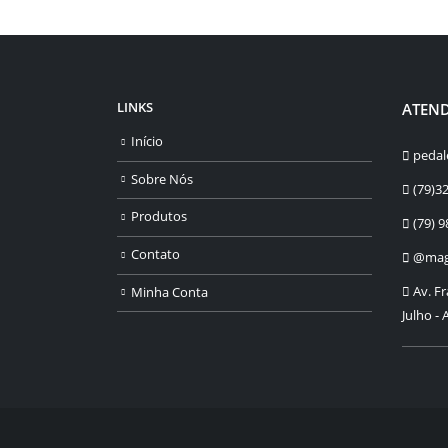
LINKS
ATEN
Início
pedal
Sobre Nós
(79)3
Produtos
(79) 9
Contato
@maga
⁠Av. F
Minha Conta
Julho - 