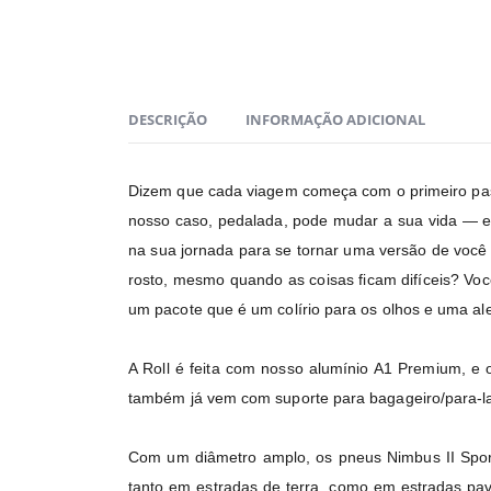
DESCRIÇÃO
INFORMAÇÃO ADICIONAL
Dizem que cada viagem começa com o primeiro passo
nosso caso, pedalada, pode mudar a sua vida — e 
na sua jornada para se tornar uma versão de você
rosto, mesmo quando as coisas ficam difíceis? Vo
um pacote que é um colírio para os olhos e uma ale
A Roll é feita com nosso alumínio A1 Premium, e 
também já vem com suporte para bagageiro/para-l
Com um diâmetro amplo, os pneus Nimbus II Sport 
tanto em estradas de terra, como em estradas pav