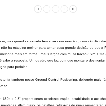
, mas quando a jornada tem a ver com exercício, como é difícil dar
não há máquina melhor para tomar essa grande decisão do que a Roll
 melhor e mais em forma. Pneus largos com muita tração? Sim. Uma 
cê sabe a resposta. Um quadro que faz com que montar e desmontar s
gria para pedalar.
ostenta também nosso Ground Control Positioning, deixando mais fác
amas.
650b x 2,3” proporcionam excelente tração, estabilidade e acolch
imentadas. Além disso, os detalhes reflexivos do pneu aumentarão su