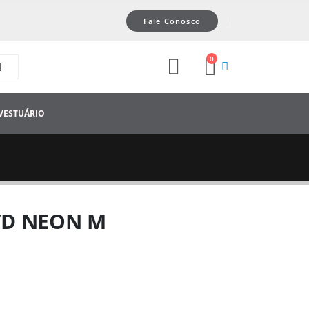
Fale Conosco
0
VESTUÁRIO
/VD NEON M