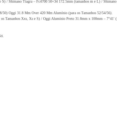
e S) / Shimano Tiagra – Fc4700 50×34 172.5mm (tamanhos m e L) / Shimano
8/50) Oggi 31.8 Mm Over 420 Mm Alumínio (para os Tamanhos 52/54/56).
 os Tamanhos Xxs, Xs e S) / Oggi Alumínio Preto 31.8mm x 100mm – 7°41′ (p
ti.