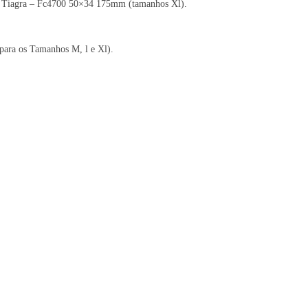
 Tiagra – Fc4700 50×34 175mm (tamanhos Xl).
ara os Tamanhos M, l e Xl).