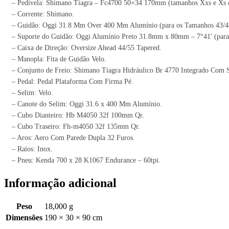
– Pedivela: Shimano Tiagra – Fc4700 50×34 170mm (tamanhos Xxs e Xs 
– Corrente: Shimano.
– Guidão: Oggi 31.8 Mm Over 400 Mm Alumínio (para os Tamanhos 43/4
– Suporte do Guidão: Oggi Alumínio Preto 31.8mm x 80mm – 7°41′ (para
– Caixa de Direção: Oversize Ahead 44/55 Tapered.
– Manopla: Fita de Guidão Velo.
– Conjunto de Freio: Shimano Tiagra Hidráulico Br 4770 Integrado Com S
– Pedal: Pedal Plataforma Com Firma Pé.
– Selim: Velo.
– Canote do Selim: Oggi 31.6 x 400 Mm Alumínio.
– Cubo Dianteiro: Hb M4050 32f 100mm Qr.
– Cubo Traseiro: Fh-m4050 32f 135mm Qr.
– Aros: Aero Com Parede Dupla 32 Furos.
– Raios: Inox.
– Pneu: Kenda 700 x 28 K1067 Endurance – 60tpi.
Informação adicional
Peso
18,000 g
Dimensões
190 × 30 × 90 cm