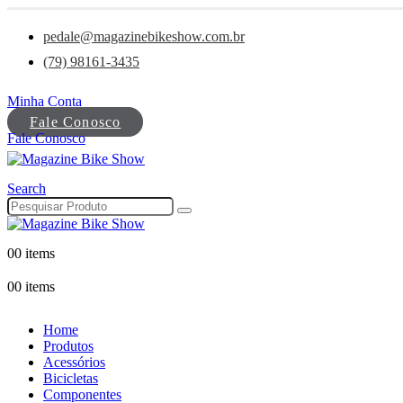
pedale@magazinebikeshow.com.br
(79) 98161-3435
Minha Conta
Fale Conosco
Fale Conosco
Search
0
0 items
0
0 items
Home
Produtos
Acessórios
Bicicletas
Componentes