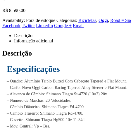
R$
8.590,00
Availability:
Fora de estoque
Categorias:
Bicicletas
,
Oggi
,
Road = Sp
Facebook
Twitter
LinkedIn
Google +
Email
Descrição
Informação adicional
Descrição
Especificações
– Quadro: Alumínio Triplo Butted Com Cabeçote Tapered e Flat Mount.
– Garfo: Novo Oggi Carbon Racing Tapered Alloy Steerer e Flat Mount.
– Alavanca de Câmbio: Shimano Tiagra St-4720 (10×2) 20v.
– Número de Marchas: 20 Velocidades.
– Câmbio Diânteiro: Shimano Tiagra Fd-4700.
– Câmbio Traseiro: Shimano Tiagra Rd-4700.
– Cassette: Shimano Tiagra Hg500-10v 11-34d.
– Mov. Central: Vp – Bsa.