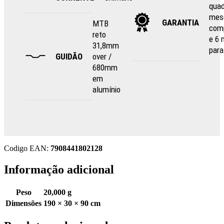
quad
mes
GARANTIA
MTB
com
reto
e 6
31,8mm
para
GUIDÃO
over /
680mm
em
alumínio
Codigo EAN:
7908441802128
Informação adicional
Peso
20,000 g
Dimensões
190 × 30 × 90 cm