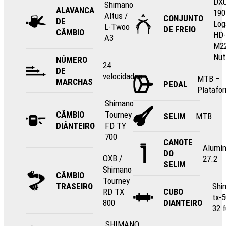
DXU
Shimano
ALAVANCA
190
Altus /
CONJUNTO
DE
Log
L-Twoo
DE FREIO
CÂMBIO
HD-
A3
M22
Nut
NÚMERO
24
DE
velocidades
MTB –
MARCHAS
PEDAL
Platafo
Shimano
CÂMBIO
Tourney
SELIM
MTB
DIÂNTEIRO
FD TY
700
CANOTE
Alumín
DO
OXB /
27.2
SELIM
Shimano
CÂMBIO
Tourney
TRASEIRO
Shi
RD TX
CUBO
tx-
800
DIANTEIRO
32 
SHIMANO