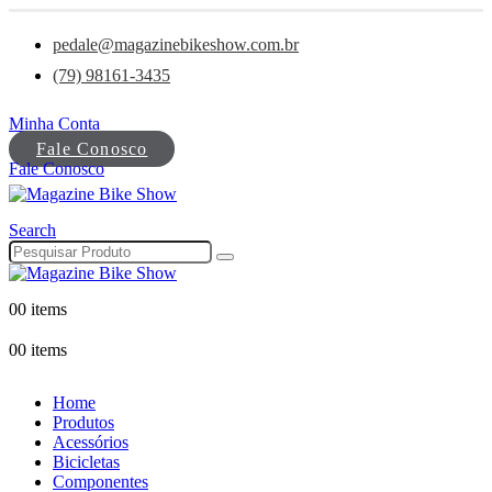
pedale@magazinebikeshow.com.br
(79) 98161-3435
Minha Conta
Fale Conosco
Fale Conosco
Search
0
0 items
0
0 items
Home
Produtos
Acessórios
Bicicletas
Componentes