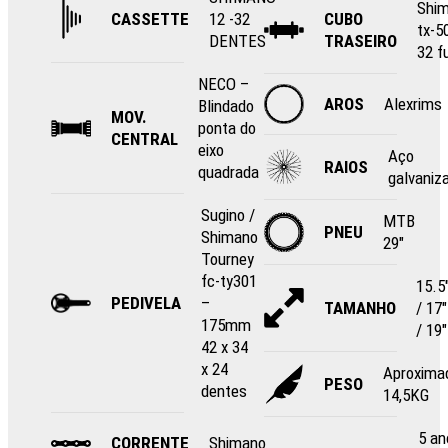
Shi
CASSETTE
12 -32
CUBO
tx-5
DENTES
TRASEIRO
32 f
NECO –
AROS
Alexrims
Blindado
MOV.
ponta do
CENTRAL
eixo
Aço
RAIOS
quadrada
galvaniz
Sugino /
MTB
PNEU
Shimano
29″
Tourney
fc-ty301
15.5
PEDIVELA
–
TAMANHO
/ 17″
175mm
/ 19″
42 x 34
x 24
Aproxima
PESO
dentes
14,5KG
5 an
CORRENTE
Shimano