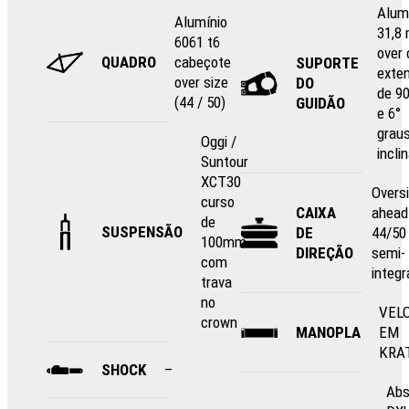
Alum
Alumínio
31,8
6061 t6
over
QUADRO
cabeçote
SUPORTE
exte
over size
DO
de 9
(44 / 50)
GUIDÃO
e 6°
grau
Oggi /
incli
Suntour
XCT30
Overs
curso
CAIXA
ahead
de
SUSPENSÃO
DE
44/50
100mm
DIREÇÃO
semi-
com
integ
trava
no
VEL
crown
MANOPLA
EM
KRA
SHOCK
–
Abs