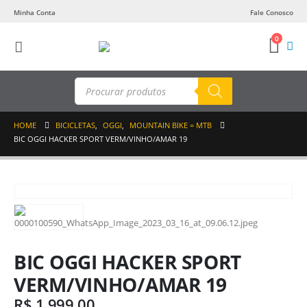
Minha Conta
Fale Conosco
0
Pesquisar
produtos
HOME
BICICLETAS
,
OGGI
,
MOUNTAIN BIKE = MTB
BIC OGGI HACKER SPORT VERM/VINHO/AMAR 19
BIC OGGI HACKER SPORT
VERM/VINHO/AMAR 19
R$
1.999,00