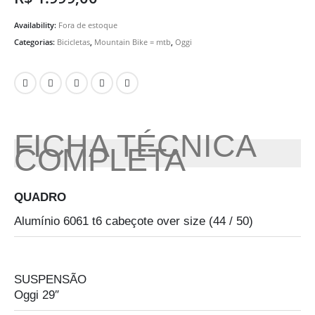
Availability:
Fora de estoque
Categorias:
Bicicletas
,
Mountain Bike = mtb
,
Oggi
FICHA TÉCNICA
COMPLETA
QUADRO
Alumínio 6061 t6 cabeçote over size (44 / 50)
SUSPENSÃO
Oggi 29″