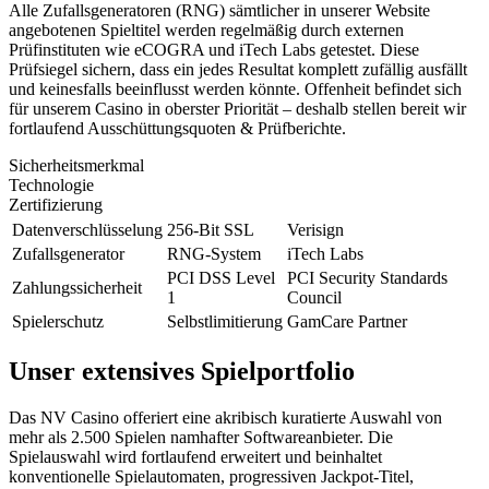
Alle Zufallsgeneratoren (RNG) sämtlicher in unserer Website
angebotenen Spieltitel werden regelmäßig durch externen
Prüfinstituten wie eCOGRA und iTech Labs getestet. Diese
Prüfsiegel sichern, dass ein jedes Resultat komplett zufällig ausfällt
und keinesfalls beeinflusst werden könnte. Offenheit befindet sich
für unserem Casino in oberster Priorität – deshalb stellen bereit wir
fortlaufend Ausschüttungsquoten & Prüfberichte.
Sicherheitsmerkmal
Technologie
Zertifizierung
Datenverschlüsselung
256-Bit SSL
Verisign
Zufallsgenerator
RNG-System
iTech Labs
PCI DSS Level
PCI Security Standards
Zahlungssicherheit
1
Council
Spielerschutz
Selbstlimitierung
GamCare Partner
Unser extensives Spielportfolio
Das NV Casino offeriert eine akribisch kuratierte Auswahl von
mehr als 2.500 Spielen namhafter Softwareanbieter. Die
Spielauswahl wird fortlaufend erweitert und beinhaltet
konventionelle Spielautomaten, progressiven Jackpot-Titel,