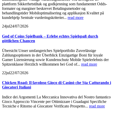
plattform Sikkerhetstiltak og godkjenning som fundamentet Odds-
formater og marginer beskrevet Betalingsmetoder og
behandlingstider Mobiloptimalisering og applikasjon Kvalitet på
kundehjelp Sentrale vurderingskriterier...
read more
24
jul
24/07/2026
God of Coins Spielbank – Erlebe echtes Spielspaß durch
göttlichen Chancen
Übersicht Unser umfangreiches Spielportfolio Zuverlässige
Zahlungsoptionen in der Überblick Einzigartige Boni für loyale
Gamer Lizensierung sowie Kundenschutz Mobile Spielerlebnis der
Spitzenklasse Herzlich willkommen bei God of...
read more
22
jul
22/07/2026
Chicken Road: Il favoloso Gioco di Casinò che Sta Catturando i
Giocatori Italiani
Indice dei Argomenti La Meccanica Innovativa del Nostro fantastico
Gioco Approccio Vincente per Ottimizzare i Guadagni Specifiche
Tecniche e Ritorno al Giocatore Verificato Prospetto...
read more