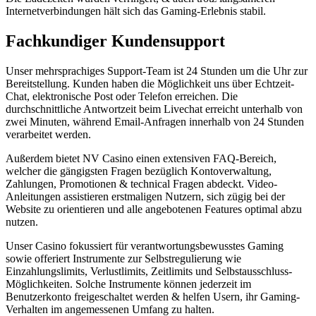
Internetverbindungen hält sich das Gaming-Erlebnis stabil.
Fachkundiger Kundensupport
Unser mehrsprachiges Support-Team ist 24 Stunden um die Uhr zur
Bereitstellung. Kunden haben die Möglichkeit uns über Echtzeit-
Chat, elektronische Post oder Telefon erreichen. Die
durchschnittliche Antwortzeit beim Livechat erreicht unterhalb von
zwei Minuten, während Email-Anfragen innerhalb von 24 Stunden
verarbeitet werden.
Außerdem bietet NV Casino einen extensiven FAQ-Bereich,
welcher die gängigsten Fragen bezüglich Kontoverwaltung,
Zahlungen, Promotionen & technical Fragen abdeckt. Video-
Anleitungen assistieren erstmaligen Nutzern, sich zügig bei der
Website zu orientieren und alle angebotenen Features optimal abzu
nutzen.
Unser Casino fokussiert für verantwortungsbewusstes Gaming
sowie offeriert Instrumente zur Selbstregulierung wie
Einzahlungslimits, Verlustlimits, Zeitlimits und Selbstausschluss-
Möglichkeiten. Solche Instrumente können jederzeit im
Benutzerkonto freigeschaltet werden & helfen Usern, ihr Gaming-
Verhalten im angemessenen Umfang zu halten.