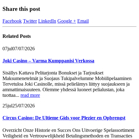
Share this post
Facebook
Twitter
LinkedIn
Google +
Email
Related
Posts
07
jul
07/07/2026
Joki Casino – Varma Kumppanisi Verkossa
Sisällys Kattava Pelitarjonta Bonukset ja Tarjoukset
Maksumenetelmät ja Suojaus Tukipalvelumme Mobiilipelaaminen
Tervetuloa Joki Casinolle, missä pelielämys liittyy suojaukseen ja
ammattimaisuuteen. Olemme yhdessä luoneet pelialustan, joka
tuottaa...
read more
25
jul
25/07/2026
Circus Casino: De Ultieme Gids voor Plezier en Opbrengst
Overzicht Onze Historie en Succes Ons Uitvoerige Spelassortiment
Veiligheid en Vertrouwelijkheid Betalingsmethoden en Transacties