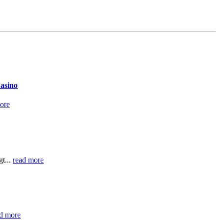
asino
ore
gt...
read more
d more