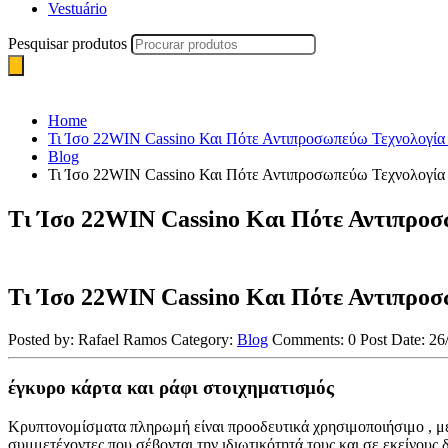
Vestuário
Pesquisar produtos
Home
Τι Ίσο 22WIN Cassino Και Πότε Αντιπροσωπεύω Τεχνολογία Π
Blog
Τι Ίσο 22WIN Cassino Και Πότε Αντιπροσωπεύω Τεχνολογία Π
Τι Ίσο 22WIN Cassino Και Πότε Αντιπροσω
Τι Ίσο 22WIN Cassino Και Πότε Αντιπροσω
Posted by:
Rafael Ramos
Category:
Blog
Comments:
0
Post Date:
26
έγκυρο κάρτα και ράφι στοιχηματισμός
Κρυπτονομίσματα πληρωμή είναι προοδευτικά χρησιμοποιήσιμο , με
συμμετέχοντες που σέβονται την ιδιωτικότητά τους και σε εκείνους δ