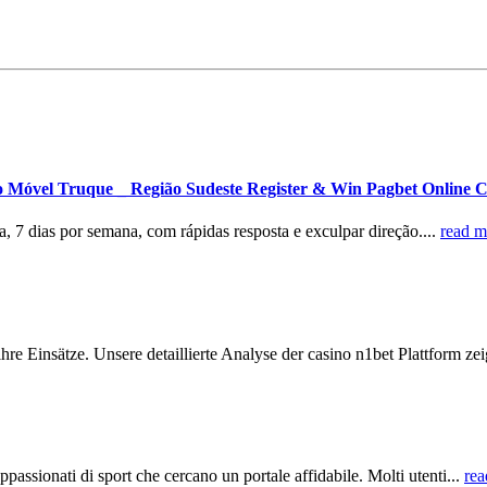
Móvel Truque _ Região Sudeste Register & Win Pagbet Online C
, 7 dias por semana, com rápidas resposta e exculpar direção....
read m
re Einsätze. Unsere detaillierte Analyse der casino n1bet Plattform zei
passionati di sport che cercano un portale affidabile. Molti utenti...
rea